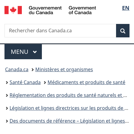
/
Sélec
EN
Passer
Passer
Passer
Government
au
à
à
de
of
contenu
«
la
Canada
Recherche
Rechercher
principal
Au
version
Rec
la
dans
sujet
HTML
Canada.ca
du
simplifiée
langu
Menu
gouvernement
MENU
PRINCIPAL
»
Vous
Canada.ca
Ministères et organismes
êtes
Santé Canada
Médicaments et produits de santé
ici :
Réglementation des produits de santé naturels et des médicaments sans ordonnance : prochaines étapes
Législation et lignes directrices sur les produits de santé naturels
Des documents de référence – Législation et lignes directrices – Produits de santé naturels