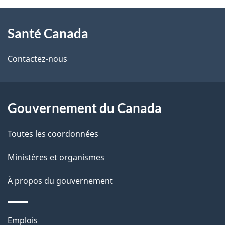
À
a
Santé Canada
propos
i
de
l
Contactez-nous
ce
s
site
d
Gouvernement du Canada
e
Toutes les coordonnées
l
Ministères et organismes
a
À propos du gouvernement
p
a
Thèmes
Emplois