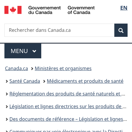
/
Sélec
EN
Passer
Passer
Passer
Government
au
à
à
de
of
contenu
«
la
Canada
Recherche
Rechercher
principal
Au
version
Rec
la
dans
sujet
HTML
Canada.ca
du
simplifiée
langu
Menu
gouvernement
MENU
PRINCIPAL
»
Vous
Canada.ca
Ministères et organismes
êtes
Santé Canada
Médicaments et produits de santé
ici :
Réglementation des produits de santé naturels et des médicaments sans ordonnance : prochaines étapes
Législation et lignes directrices sur les produits de santé naturels
Des documents de référence – Législation et lignes directrices – Produits de santé naturels
Communiquer par voie électronique avec la Direction des produits de santé naturels et sans ordonnance : Aperçu