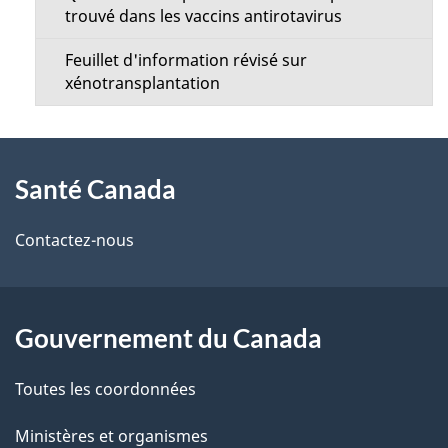
a
trouvé dans les vaccins antirotavirus
n
g
Feuillet d'information révisé sur
u
xénotransplantation
e
À
Santé Canada
propos
de
Contactez-nous
ce
site
Gouvernement du Canada
Toutes les coordonnées
Ministères et organismes