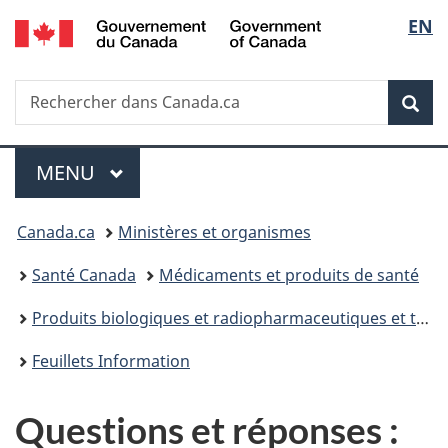
/
Sélec
EN
Passer
Passer
Passer
Passer
Government
au
à
au
à
de
of
contenu
«
menu
la
Canada
Recherche
Rechercher
principal
Au
de
version
Rec
la
dans
sujet
la
HTML
Canada.ca
du
section
simplifiée
langu
Menu
gouvernement
MENU
PRINCIPAL
»
Vous
Canada.ca
Ministères et organismes
êtes
Santé Canada
Médicaments et produits de santé
ici :
Produits biologiques et radiopharmaceutiques et thérapies génétiques
Feuillets Information
Questions et réponses :