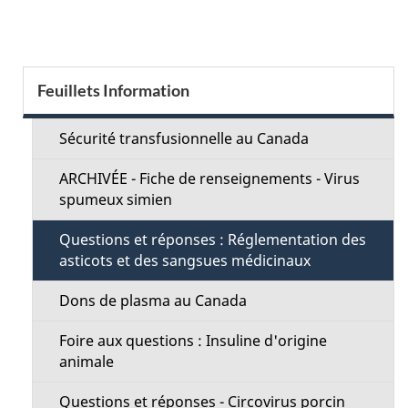
t
a
S
Feuillets Information
i
e
l
Sécurité transfusionnelle au Canada
c
s
ARCHIVÉE - Fiche de renseignements - Virus
t
spumeux simien
d
i
Questions et réponses : Réglementation des
e
asticots et des sangsues médicinaux
o
l
Dons de plasma au Canada
n
a
Foire aux questions : Insuline d'origine
M
animale
p
e
Questions et réponses - Circovirus porcin