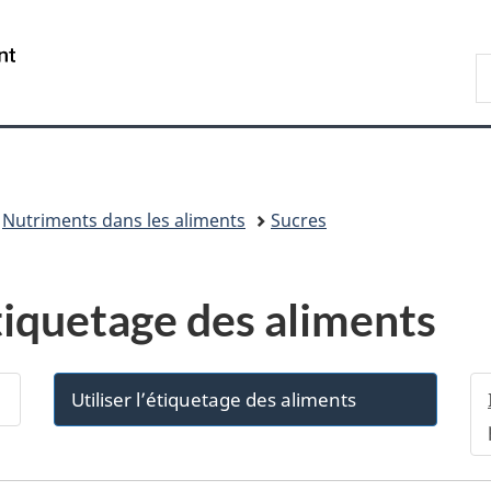
Passer
Passer
Passer
au
à
à
/
R
contenu
«
la
Government
d
principal
Au
version
of
C
sujet
HTML
Canada
du
simplifiée
gouvernement
»
Nutriments dans les aliments
Sucres
’étiquetage des aliments
Utiliser l’étiquetage des aliments