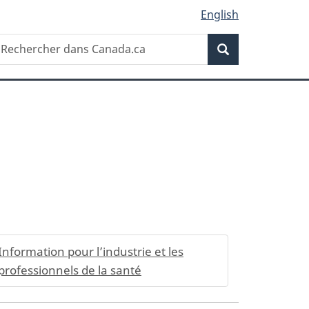
English
Recherche
echercher
Recherche
ans
anada.ca
Information pour l’industrie et les
professionnels de la santé