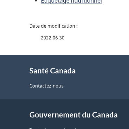
Étiquetage nutritionnel
D
é
2022-06-30
t
À
a
Santé Canada
propos
i
de
Contactez-nous
l
ce
s
site
Gouvernement du Canada
d