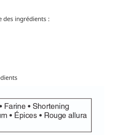
e des ingrédients :
édients