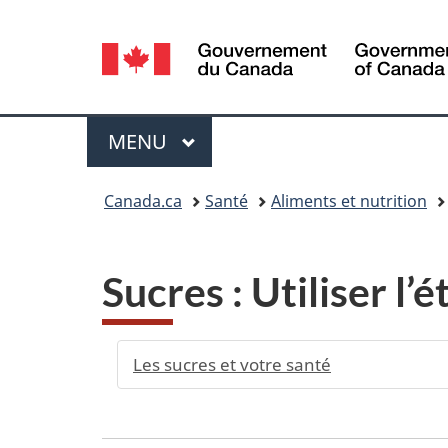
Sélection
de
la
Menu
MENU
PRINCIPAL
langue
Vous
Canada.ca
Santé
Aliments et nutrition
êtes
ici :
Sucres : Utiliser l
Les sucres et votre santé