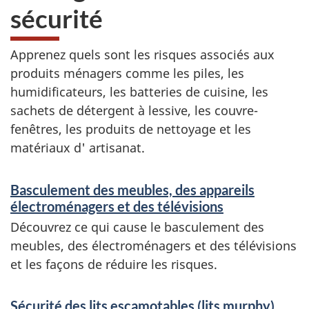
sécurité
Apprenez quels sont les risques associés aux
produits ménagers comme les piles, les
humidificateurs, les batteries de cuisine, les
sachets de détergent à lessive, les couvre-
fenêtres, les produits de nettoyage et les
matériaux d' artisanat.
S
Basculement des meubles, des appareils
e
électroménagers et des télévisions
r
Découvrez ce qui cause le basculement des
meubles, des électroménagers et des télévisions
v
et les façons de réduire les risques.
i
c
Sécurité des lits escamotables (lits murphy)