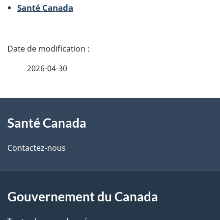
Santé Canada
D
é
2026-04-30
t
À
a
Santé Canada
propos
i
de
l
Contactez-nous
ce
s
site
d
Gouvernement du Canada
e