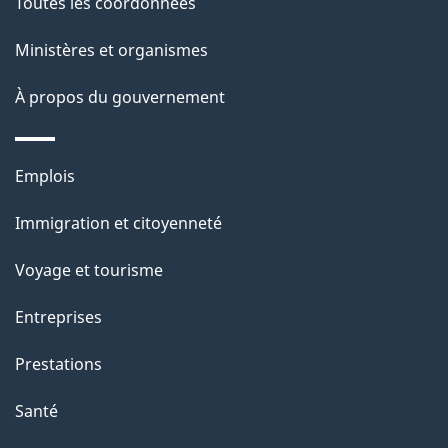
Toutes les coordonnées
l
Ministères et organismes
a
À propos du gouvernement
p
a
Thèmes
Emplois
g
et
Immigration et citoyenneté
sujets
e
Voyage et tourisme
Entreprises
Prestations
Santé