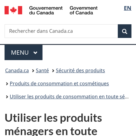
/
Sélec
EN
Passer
Passer
Passer
Government
au
à
à
de
of
contenu
«
la
Canada
Recherche
Rechercher
principal
Au
version
Rec
la
dans
sujet
HTML
Canada.ca
du
simplifiée
langu
Menu
gouvernement
MENU
PRINCIPAL
»
Vous
Canada.ca
Santé
Sécurité des produits
êtes
Produits de consommation et cosmétiques
ici :
Utiliser les produits de consommation en toute sécurité
Utiliser les produits
ménagers en toute