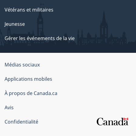
Vétérans et militaires
Jeunesse
Gérer les événements de la vie
Organisation
Médias sociaux
du
Applications mobiles
gouvernement
du
À propos de Canada.ca
Canada
Avis
Confidentialité