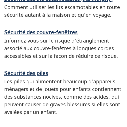
e
Comment utiliser les lits escamotables en toute
sécurité autant à la maison et qu'en voyage.
s
e
Sécurité des couvre-fenêtres
t
Informez-vous sur le risque d’étranglement
r
associé aux couvre-fenêtres à longues cordes
accessibles et sur la façon de réduire ce risque.
e
n
Sécurité des piles
s
Les piles qui alimentent beaucoup d’appareils
e
ménagers et de jouets pour enfants contiennent
des substances nocives, comme des acides, qui
i
peuvent causer de graves blessures si elles sont
g
avalées par un enfant.
n