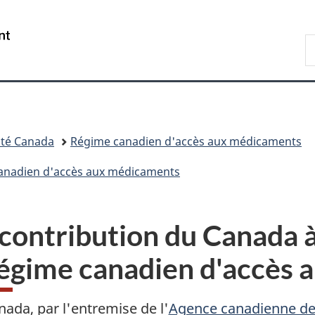
Passer
Passer
Passer
Passer
au
à
au
à
/
R
contenu
«
menu
la
Government
d
principal
Au
de
version
of
C
sujet
la
HTML
Canada
du
section
simplifiée
gouvernement
»
té Canada
Régime canadien d'accès aux médicaments
anadien d'accès aux médicaments
 contribution du Canada à
Régime canadien d'accès
nada, par l'entremise de l'
Agence canadienne de