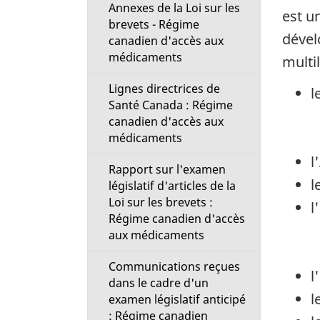
t
Annexes de la Loi sur les
est u
brevets - Régime
dével
i
canadien d'accès aux
médicaments
multil
o
Lignes directrices de
l
Santé Canada : Régime
n
canadien d'accès aux
médicaments
M
l
Rapport sur l'examen
e
l
législatif d'articles de la
Loi sur les brevets :
l
n
Régime canadien d'accès
aux médicaments
u
Communications reçues
l
dans le cadre d'un
l
examen législatif anticipé
: Régime canadien