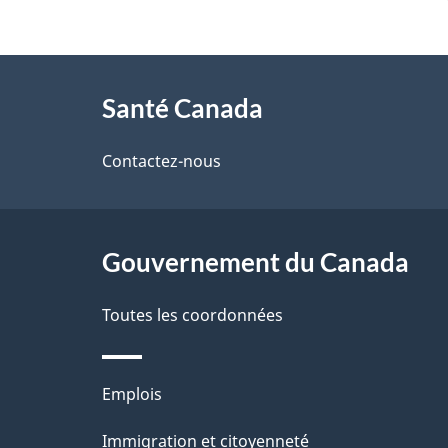
t
À
a
Santé Canada
propos
i
de
Contactez-nous
l
ce
s
site
Gouvernement du Canada
d
e
Toutes les coordonnées
l
Thèmes
Emplois
a
et
Immigration et citoyenneté