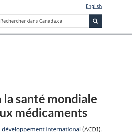
English
Recherche
echercher
Recherche
ans
anada.ca
 la santé mondiale
 aux médicaments
 développement international
(ACDI),