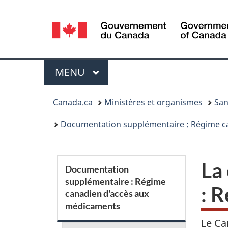
Sélection
de
la
Menu
MENU
PRINCIPAL
langue
Vous
Canada.ca
Ministères et organismes
San
êtes
Documentation supplémentaire : Régime c
ici :
S
La
Documentation
supplémentaire : Régime
e
: 
canadien d'accès aux
médicaments
c
Le Ca