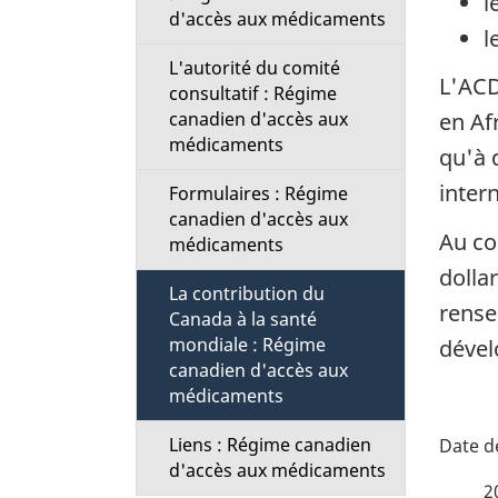
l
d'accès aux médicaments
l
L'autorité du comité
L'ACD
consultatif : Régime
canadien d'accès aux
en Af
médicaments
qu'à 
inter
Formulaires : Régime
canadien d'accès aux
Au co
médicaments
dolla
La contribution du
rense
Canada à la santé
mondiale : Régime
dével
canadien d'accès aux
médicaments
D
Liens : Régime canadien
d'accès aux médicaments
é
2