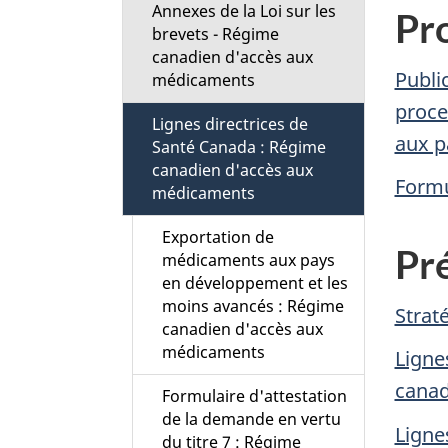
t
Annexes de la Loi sur les
Pr
brevets - Régime
i
canadien d'accès aux
Publi
médicaments
o
proce
Lignes directrices de
aux p
Santé Canada : Régime
n
canadien d'accès aux
Formu
médicaments
M
Exportation de
e
Pré
médicaments aux pays
en développement et les
n
moins avancés : Régime
Strat
canadien d'accès aux
u
médicaments
Ligne
canad
Formulaire d'attestation
de la demande en vertu
Ligne
du titre 7 : Régime