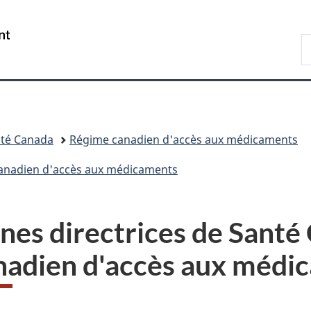
Passer
Passer
Passer
Passer
au
à
au
à
/
R
contenu
«
menu
la
Government
d
principal
Au
de
version
of
C
sujet
la
HTML
Canada
du
section
simplifiée
gouvernement
»
té Canada
Régime canadien d'accès aux médicaments
anadien d'accès aux médicaments
gnes directrices de Santé
nadien d'accès aux médi