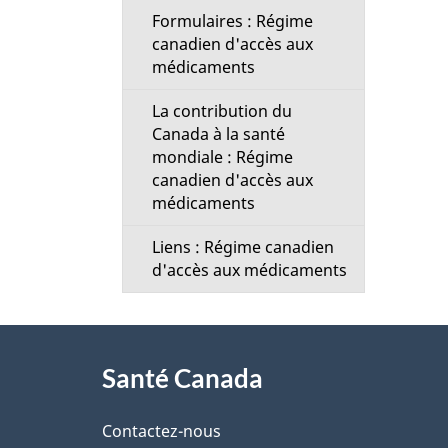
i
Formulaires : Régime
l
canadien d'accès aux
médicaments
s
La contribution du
d
Canada à la santé
mondiale : Régime
e
canadien d'accès aux
médicaments
l
Liens : Régime canadien
d'accès aux médicaments
a
p
À
a
Santé Canada
propos
g
de
Contactez-nous