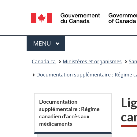
Sélection
de
la
Menu
MENU
PRINCIPAL
langue
Vous
Canada.ca
Ministères et organismes
San
êtes
Documentation supplémentaire : Régime c
ici :
S
Li
Documentation
supplémentaire : Régime
e
ca
canadien d'accès aux
médicaments
c