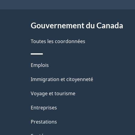
e
ce
site
Gouvernement du Canada
Toutes les coordonnées
Thèmes
Emplois
et
Immigration et citoyenneté
sujets
Voyage et tourisme
Entreprises
Prestations