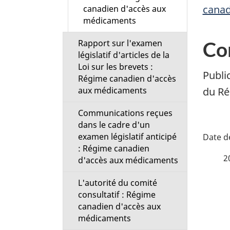
canad
canadien d'accès aux
médicaments
Co
Rapport sur l'examen
législatif d'articles de la
Loi sur les brevets :
Publi
Régime canadien d'accès
aux médicaments
du Ré
Communications reçues
dans le cadre d'un
D
examen législatif anticipé
: Régime canadien
é
2
d'accès aux médicaments
t
L'autorité du comité
consultatif : Régime
a
canadien d'accès aux
médicaments