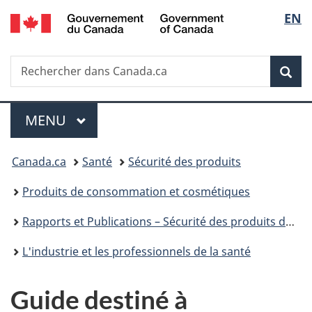
/
Sélec
EN
Passer
Passer
Passer
Government
au
à
à
de
of
contenu
«
la
Canada
Recherche
Rechercher
principal
Au
version
Rec
la
dans
sujet
HTML
Canada.ca
du
simplifiée
langu
Menu
gouvernement
MENU
PRINCIPAL
»
Vous
Canada.ca
Santé
Sécurité des produits
êtes
Produits de consommation et cosmétiques
ici :
Rapports et Publications – Sécurité des produits de consommation
L'industrie et les professionnels de la santé
Guide destiné à