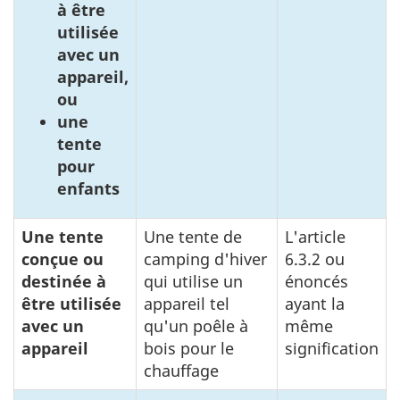
à être
utilisée
avec un
appareil,
ou
une
tente
pour
enfants
Une tente
Une tente de
L'article
conçue ou
camping d'hiver
6.3.2 ou
destinée à
qui utilise un
énoncés
être utilisée
appareil tel
ayant la
avec un
qu'un poêle à
même
appareil
bois pour le
signification
chauffage