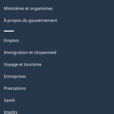
l
Ministères et organismes
a
À propos du gouvernement
p
a
Thèmes
Emplois
g
et
Immigration et citoyenneté
sujets
e
Voyage et tourisme
Entreprises
Prestations
Santé
Impôts