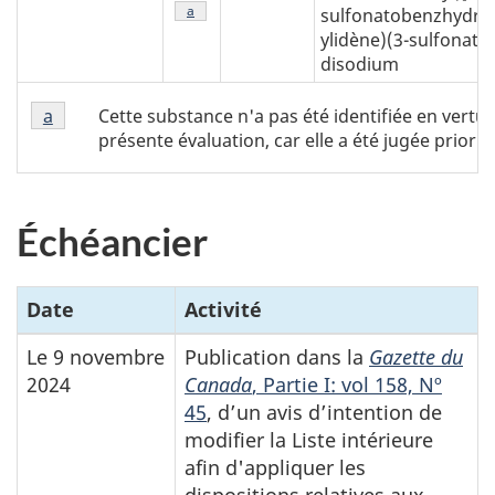
Note de bas de page
a
sulfonatobenzhydryli
ylidène)(3-sulfonat
disodium
Note
Cette substance n'a pas été identifiée en vertu
Retour à la référence de la note de bas de page
a
de
présente évaluation, car elle a été jugée prior
bas
de
page
1
Échéancier
Date
Activité
Le 9 novembre
Publication dans la
Gazette du
2024
Canada
, Partie I: vol 158, Nº
45
, d’un avis d’intention de
modifier la Liste intérieure
afin d'appliquer les