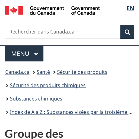
/
Sélec
EN
Passer
Passer
Passer
Government
au
à
à
de
of
contenu
«
la
Canada
Recherche
Rechercher
principal
Au
version
Rec
la
dans
sujet
HTML
Canada.ca
du
simplifiée
langu
Menu
gouvernement
MENU
PRINCIPAL
»
Vous
Canada.ca
Santé
Sécurité des produits
êtes
Sécurité des produits chimiques
ici :
Substances chimiques
Index de A à Z : Substances visées par la troisième phase du Plan de gestion des produits chimiques
Groupe des