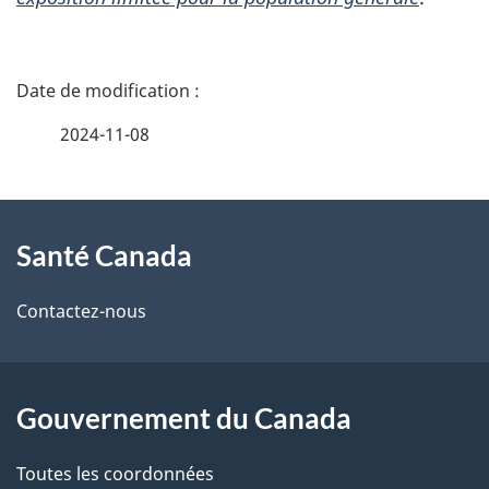
D
é
2024-11-08
t
À
a
Santé Canada
propos
i
de
l
Contactez-nous
ce
s
site
d
Gouvernement du Canada
e
Toutes les coordonnées