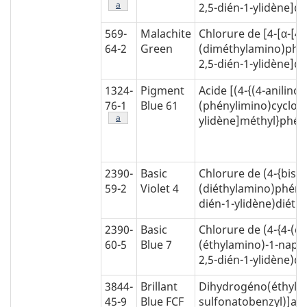
Note de bas de page
a
2,5-dién-1-ylidène
569-
Malachite
Chlorure de [4-[α-[4-
64-2
Green
(diméthylamino)phén
2,5-dién-1-ylidène
1324-
Pigment
Acide [(4-{(4-anilino
76-1
Blue
61
(phénylimino)cyclohe
Note de bas de page
a
ylidène]méthyl}phé
2390-
Basic
Chlorure de (4-{bis[4
59-2
Violet
4
(diéthylamino)phény
dién-1-ylidène)dié
2390-
Basic
Chlorure de (4-{4-(di
60-5
Blue
7
(éthylamino)-1-naph
2,5-dién-1-ylidène)
3844-
Brillant
Dihydrogéno(éthyl)(4
45-9
Blue
FCF
sulfonatobenzyl)]ami