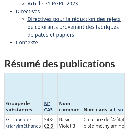
Article 71 PGPC 2023
Directives
Directives pour la réduction des rejets
de colorants provenant des fabriques
de pâtes et papiers
Contexte
Résumé des publications
Groupe de
N°
Nom
substances
CAS
commun
Nom dans la
Liste 
Groupe des
548-
Basic
Chlorure de [4-[4,4'-
triarylméthanes
62-9
Violet
3
bis(diméthylamino)b