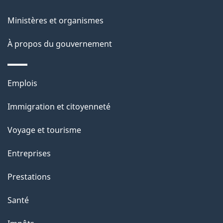
a
Ministères et organismes
p
À propos du gouvernement
a
g
Thèmes
Emplois
et
e
Immigration et citoyenneté
sujets
Voyage et tourisme
Entreprises
Prestations
Santé