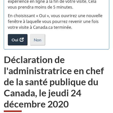
expérience en ligne à la fin de votre visite. Cela
vous prendra moins de 5 minutes.
si
En choisissant « Oui », vous ouvrirez une nouvelle
w
fenêtre à laquelle vous pourrez revenir une fois
votre visite à Canada.ca terminée.
(t
Oui
accéder
Non
d
au
je
.
sondage.
ne
Déclaration de
veux
pas
l'administratrice en chef
participer
au
de la santé publique du
sondage
du
Canada, le jeudi 24
site
web,
décembre 2020