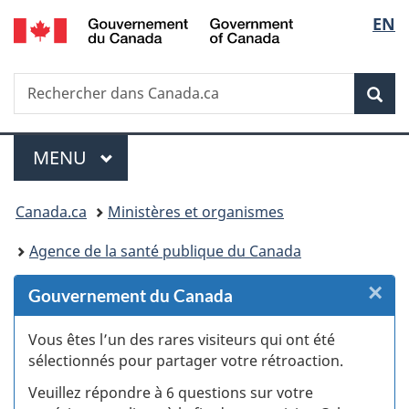
/
Sélec
EN
Passer
Passer
Passer
Passer
Government
au
au
à
à
de
of
Gestionnaire
contenu
«
la
Canada
Recherche
Rechercher
des
principal
Au
version
Rec
la
dans
Invitations
sujet
HTML
Canada.ca
du
simplifiée
langu
Menu
gouvernement
MENU
PRINCIPAL
»
Vous
Canada.ca
Ministères et organismes
êtes
Agence de la santé publique du Canada
ici :
×
F
Gouvernement du Canada
:
Vous êtes l’un des rares visiteurs qui ont été
sélectionnés pour partager votre rétroaction.
S
Veuillez répondre à 6 questions sur votre
d