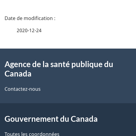
D
é
2020-12-24
t
À
a
Agence de la santé publique du
propos
i
Canada
de
l
Contactez-nous
ce
s
site
d
Gouvernement du Canada
e
l
Toutes les coordonnées