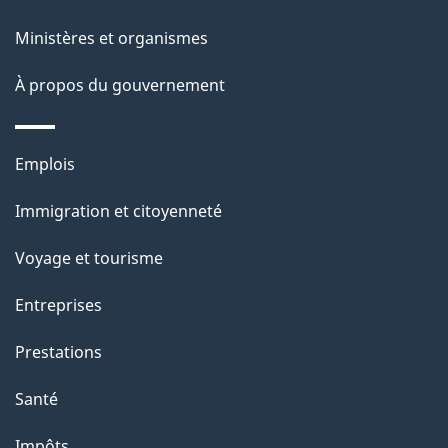
a
Ministères et organismes
p
À propos du gouvernement
a
g
Thèmes
Emplois
et
e
Immigration et citoyenneté
sujets
Voyage et tourisme
Entreprises
Prestations
Santé
Impôts