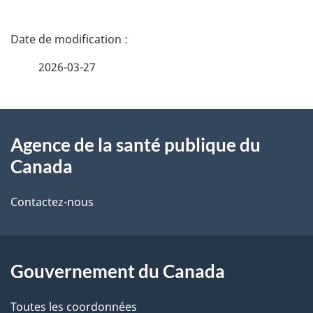
D
é
2026-03-27
t
À
a
Agence de la santé publique du
propos
i
Canada
de
l
Contactez-nous
ce
s
site
d
Gouvernement du Canada
e
l
Toutes les coordonnées