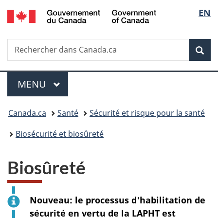
/
Sélec
EN
Passer
Passer
Passer
Government
au
à
à
de
of
contenu
«
la
Canada
Recherche
Rechercher
principal
Au
version
Rec
la
dans
sujet
HTML
Canada.ca
du
simplifiée
langu
Menu
gouvernement
MENU
PRINCIPAL
»
Vous
Canada.ca
Santé
Sécurité et risque pour la santé
êtes
Biosécurité et biosûreté
ici :
Biosûreté
Nouveau: le processus d'habilitation de
sécurité en vertu de la LAPHT est