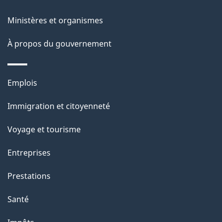
o
e
e
a
a
Ministères et organismes
s
n
c
g
t
À propos du gouvernement
t
d
e
i
e
o
Thèmes
Emplois
l
n
et
s
Immigration et citoyenneté
sujets
'
u
Voyage et tourisme
a
r
c
Entreprises
s
e
Prestations
s
t
t
Santé
u
e