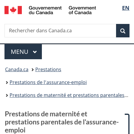
/
Sélec
EN
Passer
Passer
Passer
Passer
Government
au
à
à
à
de
of
contenu
:
«
la
Canada
Recherche
Rechercher
principal
Prestations
Au
version
Rec
la
dans
de
sujet
HTML
Canada.ca
maternité
du
simplifiée
langu
Menu
et
gouvernement
MENU
PRINCIPAL
prestations
»
Vous
parentales
Canada.ca
Prestations
de
êtes
l'assurance-
Prestations de l’assurance-emploi
emploi
ici :
Prestations de maternité et prestations parentales de l’assurance-emploi : Ce qu’offrent ces prestations
P
Prestations de maternité et
r
prestations parentales de l'assurance-
emploi