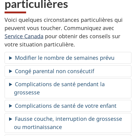
particulières
m
Voici quelques circonstances particulières qui
a
peuvent vous toucher. Communiquez avec
Service Canada
pour obtenir des conseils sur
t
votre situation particulière.
e
Modifier le nombre de semaines prévu
r
Congé parental non consécutif
n
Complications de santé pendant la
i
grossesse
t
Complications de santé de votre enfant
é
Fausse couche, interruption de grossesse
ou mortinaissance
e