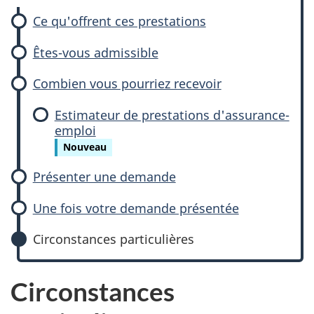
e
Ce qu'offrent ces prestations
s
Êtes-vous admissible
t
Combien vous pourriez recevoir
a
Estimateur de prestations d'assurance-
t
emploi
Nouveau
i
Présenter une demande
o
Une fois votre demande présentée
n
Circonstances particulières
s
d
Circonstances
e