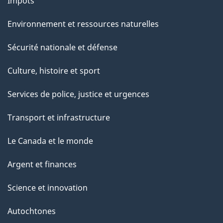
r
Impôts
p
a
a
Environnement et ressources naturelles
g
n
Sécurité nationale et défense
e
c
Culture, histoire et sport
e
Services de police, justice et urgences
-
Transport et infrastructure
e
Le Canada et le monde
m
Argent et finances
p
Science et innovation
l
Autochtones