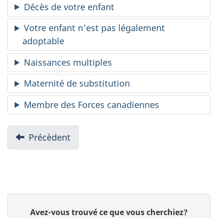
Décès de votre enfant
t
Votre enfant n'est pas légalement
p
adoptable
r
Naissances multiples
e
Maternité de substitution
s
Membre des Forces canadiennes
t
N
Précèdent
Une
a
a
fois
v
t
votre
i
demande
i
présentée
g
D
o
a
D
Avez-vous trouvé ce que vous cherchiez?