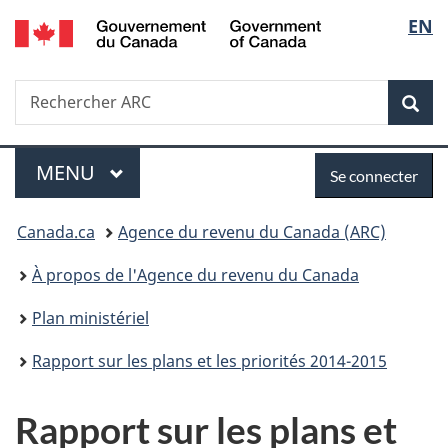
/
Sélec
EN
Passer
Passer
Passer
Government
au
à
à
de
of
contenu
«
la
Canada
Recherche
Rechercher
principal
Au
version
Rec
la
ARC
sujet
HTML
du
simplifiée
langu
Menu
Se
gouvernement
MENU
PRINCIPAL
Se connecter
»
connecter
Vous
Canada.ca
Agence du revenu du Canada (ARC)
êtes
À propos de l'Agence du revenu du Canada
ici :
Plan ministériel
Rapport sur les plans et les priorités 2014-2015
Rapport sur les plans et