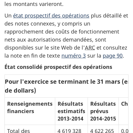
les montants varieront.
Un
état prospectif des opérations
plus détaillé et
des notes connexes, y compris un
rapprochement des coûts de fonctionnement
nets aux autorisations demandées, sont
disponibles sur le site Web de l'
ARC
et consultez
la note en fin de texte
numéro 3
sur la
page 90
.
État consolidé prospectif des opérations
Pour l'exercice se terminant le 31 mars (en 
de dollars)
Renseignements
Résultats
Résultats
Cha
financiers
estimatifs
prévus
2013­-2014
2014­-2015
Total des
4 619 328
4 622 265
0,06