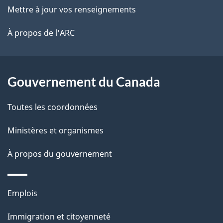
r
ce
Mettre à jour vos renseignements
l
é
site
t
À propos de l'ARC
a
r
p
o
a
a
Gouvernement du Canada
c
g
Toutes les coordonnées
t
e
i
Ministères et organismes
o
À propos du gouvernement
n
s
u
Thèmes
Emplois
r
et
c
Immigration et citoyenneté
sujets