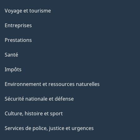
e
Voyage et tourisme
t
t
Entreprises
e
Prestations
p
a
Santé
g
Impôts
e
Environnement et ressources naturelles
Sécurité nationale et défense
Culture, histoire et sport
Services de police, justice et urgences