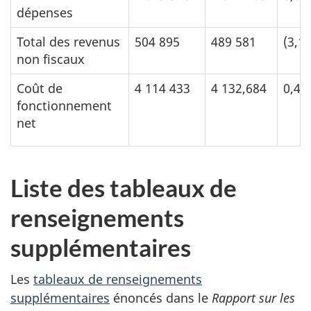
dépenses
Total des revenus
504 895
489 581
(3,1
non fiscaux
Coût de
4 114 433
4 132,684
0,44
fonctionnement
net
Liste des tableaux de
renseignements
supplémentaires
Les
tableaux de renseignements
supplémentaires
énoncés dans le
Rapport sur les