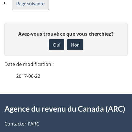
Page suivante
D
D
Avez-vous trouvé ce que vous cherchiez?
é
o
Oui
Non
n
t
n
a
e
2017-06-22
i
z
v
l
o
À
s
t
Agence du revenu du Canada (ARC)
propos
r
d
de
e
Contacter l’ARC
e