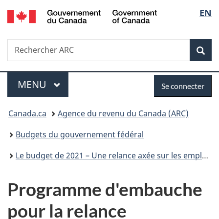
/
Sélec
EN
Passer
Passer
Passer
Government
au
à
à
de
of
contenu
«
la
Canada
Recherche
Rechercher
principal
Au
version
Rec
la
ARC
sujet
HTML
du
simplifiée
langu
Menu
Se
gouvernement
MENU
PRINCIPAL
Se connecter
»
connecter
Vous
Canada.ca
Agence du revenu du Canada (ARC)
êtes
Budgets du gouvernement fédéral
ici :
Le budget de 2021 – Une relance axée sur les emplois, la croissance et la résilience
Programme d'embauche
pour la relance