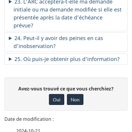
23. L’ARC acceptera-t-elle ma demande
initiale ou ma demande modifiée si elle est
présentée après la date d’échéance
prévue?
24. Peut-il y avoir des peines en cas
d’inobservation?
25. Où puis-je obtenir plus d’information?
D
D
Avez-vous trouvé ce que vous cherchiez?
é
o
Oui
Non
n
t
n
a
e
2024-10-21