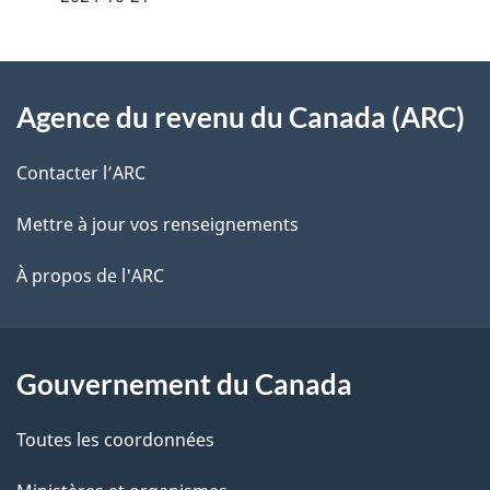
i
z
v
l
o
À
s
t
Agence du revenu du Canada (ARC)
propos
r
d
de
e
Contacter l’ARC
e
r
ce
Mettre à jour vos renseignements
l
é
site
t
À propos de l'ARC
a
r
p
o
a
a
Gouvernement du Canada
c
g
Toutes les coordonnées
t
e
i