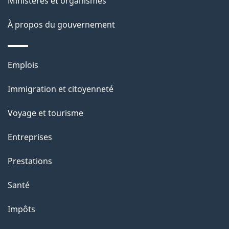
Ministères et organismes
o
À propos du gouvernement
n
s
u
Thèmes
Emplois
r
et
c
Immigration et citoyenneté
sujets
e
Voyage et tourisme
t
t
Entreprises
e
Prestations
p
a
Santé
g
Impôts
e