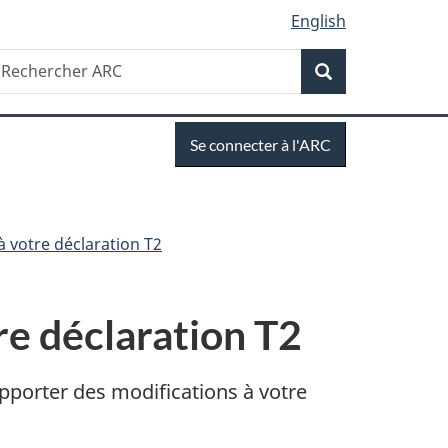
English
Recherche
echercher
Recherche
RC
Se
Se connecter à l'ARC
connecter
à votre déclaration T2
e déclaration T2
apporter des modifications à votre