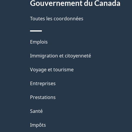
r
site
Gouvernement du Canada
a
é
Toutes les coordonnées
p
t
a
r
Thèmes
Emplois
o
g
et
Immigration et citoyenneté
a
e
sujets
c
Voyage et tourisme
t
Entreprises
i
Prestations
o
Santé
n
Impôts
s