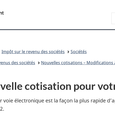
Passer
Passer
Passer
au
à
à
/
R
contenu
«
la
Government
A
principal
Au
version
of
sujet
HTML
Canada
du
simplifiée
gouvernement
»
Impôt sur le revenu des sociétés
Sociétés
venus des sociétés
Nouvelles cotisations – Modifications 
lle cotisation pour votr
voie électronique est la façon la plus rapide d’
2.