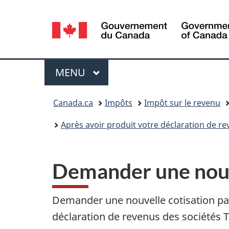
Sélection
de
la
Menu
MENU
PRINCIPAL
langue
Vous
Canada.ca
Impôts
Impôt sur le revenu
êtes
Après avoir produit votre déclaration de re
ici :
Demander une nouve
Demander une nouvelle cotisation par 
déclaration de revenus des sociétés T