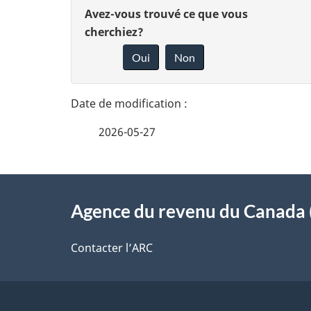
D
D
Avez-vous trouvé ce que vous
é
cherchiez?
o
Oui
Non
t
n
n
a
e
i
2026-05-27
z
l
v
À
s
o
Agence du revenu du Canada 
propos
d
t
de
Contacter l’ARC
r
e
ce
e
l