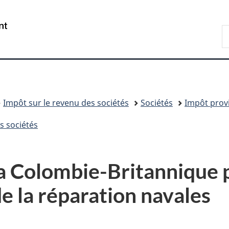
Passer
Passer
Passer
au
à
à
/
R
contenu
«
la
Government
A
principal
Au
version
of
sujet
HTML
Canada
du
simplifiée
gouvernement
»
Impôt sur le revenu des sociétés
Sociétés
Impôt provin
s sociétés
la Colombie-Britannique p
de la réparation navales