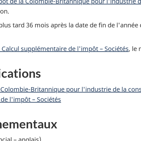
pôt de la
Colombie-Britannique
pour l'industrie d
ion.
us tard 36 mois après la date de fin de l'année
, Calcul supplémentaire de
l'impôt –
Sociétés
, le
ications
a
Colombie-Britannique
pour l'industrie de la con
e de
l'impôt –
Sociétés
rnementaux
ncial – anglais)