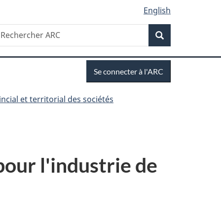
English
Recherche
echercher
Recherche
RC
Se
Se connecter à l'ARC
connecter
cial et territorial des sociétés
our l'industrie de