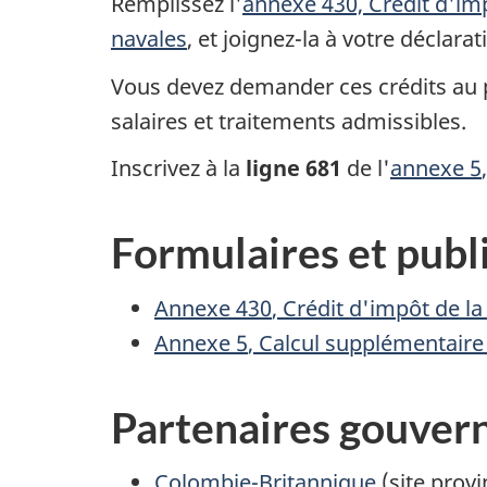
Remplissez
l'
annexe 430,
Crédit d'im
navales
, et joignez-la à votre déclarat
Vous devez demander ces crédits au pl
salaires et traitements admissibles.
Inscrivez à la
ligne 681
de l'
annexe 5
Formulaires et publ
Annexe 430
, Crédit d'impôt de l
Annexe 5
, Calcul supplémentair
Partenaires gouve
Colombie-Britannique
(site provi