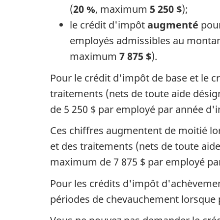
(
20 %
, maximum
5 250 $
);
le crédit d'impôt
augmenté
pour
employés admissibles au monta
maximum
7 875 $
).
Pour le crédit d'impôt de base et le 
traitements
(nets
de toute aide désig
de 5 250 $
par employé par année d'i
Ces chiffres augmentent de
moitié
lo
et des traitements (nets de toute ai
maximum
de 7 875 $
par employé par
Pour les crédits d'impôt d'achèvemen
périodes de chevauchement lorsque p