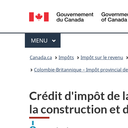
Sélection
de
la
Menu
MENU
PRINCIPAL
langue
Vous
Canada.ca
Impôts
Impôt sur le revenu
êtes
Colombie-Britannique – Impôt provincial de
ici :
Crédit d'impôt de 
la construction et 