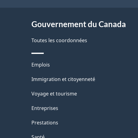
e
ce
e
l
r
site
Gouvernement du Canada
a
é
Toutes les coordonnées
p
t
a
r
Thèmes
Emplois
o
g
et
Immigration et citoyenneté
a
e
sujets
c
Voyage et tourisme
t
Entreprises
i
Prestations
o
Santé