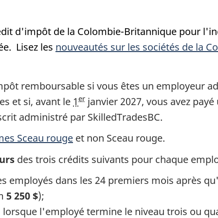
it d'impôt de la Colombie-Britannique pour l'ind
ée. Lisez les
nouveautés sur les sociétés de la C
pôt remboursable si vous êtes un employeur admi
er
es et si, avant
le
1
janvier 2027
, vous avez payé 
rit administré par SkilledTradesBC.
mes
Sceau rouge
et
non Sceau rouge
.
urs
des trois crédits suivants pour chaque empl
les employés dans
les 24 premiers
mois après qu'
um
5 250 $
);
, lorsque l'employé termine le niveau trois ou 