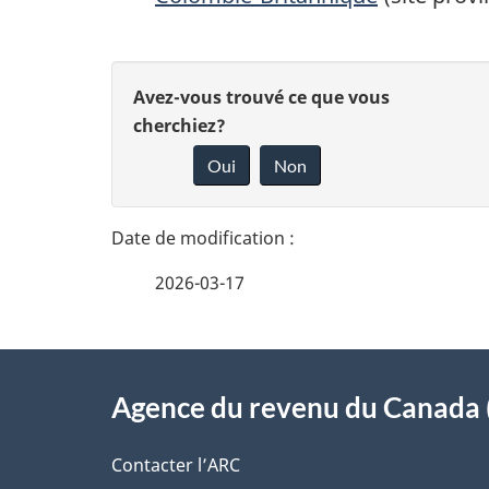
D
D
Avez-vous trouvé ce que vous
é
cherchiez?
o
Oui
Non
t
n
n
a
e
i
2026-03-17
z
l
v
À
s
o
Agence du revenu du Canada 
propos
d
t
de
Contacter l’ARC
r