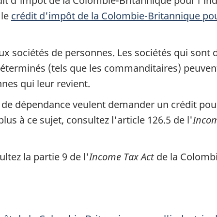
 d'impôt de la Colombie-Britannique pour l'indus
 le
crédit d'impôt de la
Colombie-Britannique
pou
ux sociétés de personnes. Les sociétés qui sont 
 déterminés
(tels que les commanditaires)
peuvent
nes qui leur revient.
n de dépendance veulent demander un crédit pour
plus à ce sujet, consultez
l'article 126.5
de l'
Incom
sultez
la partie 9
de
l'
Income Tax Act
de la
Colombi