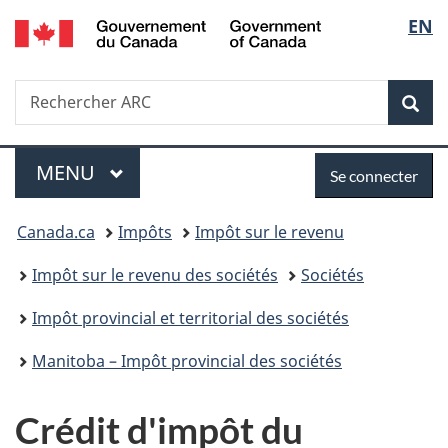
/
Sélec
EN
Passer
Passer
Passer
Government
au
à
à
de
of
contenu
«
la
Canada
Recherche
Rechercher
principal
Au
version
Rec
la
ARC
sujet
HTML
du
simplifiée
langu
Menu
Se
gouvernement
MENU
PRINCIPAL
Se connecter
»
connecter
Vous
Canada.ca
Impôts
Impôt sur le revenu
êtes
Impôt sur le revenu des sociétés
Sociétés
ici :
Impôt provincial et territorial des sociétés
Manitoba – Impôt provincial des sociétés
Crédit d'impôt du