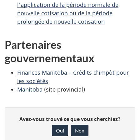
l'application de la période normale de
nouvelle cotisation ou de la période
prolongée de nouvelle cotisation
Partenaires
gouvernementaux
Finances Manitoba – Crédits d'impôt pour
les sociétés
Manitoba
(site provincial)
D
D
Avez-vous trouvé ce que vous cherchiez?
é
o
Oui
Non
n