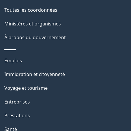
c
g
Toutes les coordonnées
t
e
i
Ministères et organismes
o
À propos du gouvernement
n
s
u
Thèmes
Emplois
r
et
c
Immigration et citoyenneté
sujets
e
Voyage et tourisme
t
t
Entreprises
e
Prestations
p
a
Santé