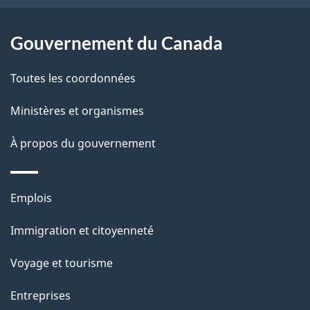
p
o
a
a
Gouvernement du Canada
c
g
Toutes les coordonnées
t
e
i
Ministères et organismes
o
À propos du gouvernement
n
s
u
Thèmes
Emplois
r
et
c
Immigration et citoyenneté
sujets
e
Voyage et tourisme
t
t
Entreprises