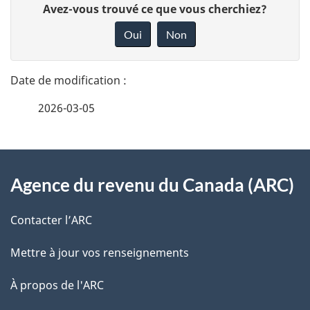
D
Avez-vous trouvé ce que vous cherchiez?
é
o
Oui
Non
n
t
n
a
e
2026-03-05
i
z
v
l
o
À
s
t
Agence du revenu du Canada (ARC)
propos
r
d
de
e
Contacter l’ARC
e
r
ce
Mettre à jour vos renseignements
l
é
site
t
À propos de l'ARC
a
r