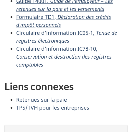
Guide T4001
,
Guide de
l'employeur –
Les
retenues sur la paie et les versements
Formulaire TD1
,
Déclaration des crédits
d'impôt personnels
Circulaire
d'information IC05-1
,
Tenue de
registres électroniques
Circulaire
d'information IC78-10
,
Conservation et destruction des registres
comptables
Liens connexes
Retenues sur la paie
TPS/TVH pour les entreprises
D