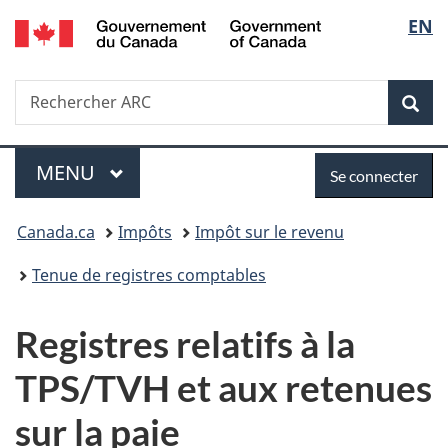
/
Sélec
EN
Passer
Passer
Passer
Government
au
à
à
de
of
contenu
«
la
Canada
Recherche
Rechercher
principal
Au
version
Rec
la
ARC
sujet
HTML
du
simplifiée
langu
Menu
Se
gouvernement
MENU
PRINCIPAL
Se connecter
»
connecter
Vous
Canada.ca
Impôts
Impôt sur le revenu
êtes
Tenue de registres comptables
ici :
Registres relatifs à la
TPS/TVH et aux retenues
sur la paie