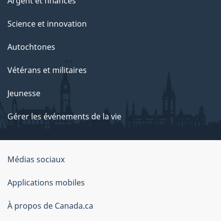
Argent et finances
Science et innovation
Autochtones
Vétérans et militaires
Jeunesse
Gérer les événements de la vie
Organisation
Médias sociaux
du
Applications mobiles
gouvernement
du
À propos de Canada.ca