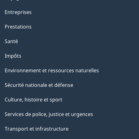
t
t
Entreprises
e
Prestations
p
a
Santé
g
Impôts
e
Environnement et ressources naturelles
Sécurité nationale et défense
Culture, histoire et sport
Services de police, justice et urgences
Transport et infrastructure