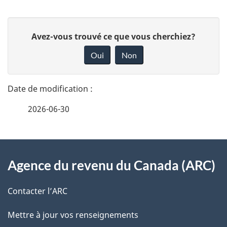
D
D
Avez-vous trouvé ce que vous cherchiez?
é
o
Oui
Non
n
t
n
a
e
2026-06-30
i
z
v
l
o
À
s
t
Agence du revenu du Canada (ARC)
propos
r
d
de
e
Contacter l’ARC
e
r
ce
Mettre à jour vos renseignements
l
é