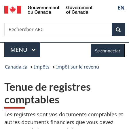
/
Sélec
EN
Passer
Passer
Passer
Government
au
à
à
de
of
contenu
«
la
Canada
Recherche
Rechercher
principal
Au
version
Rec
la
ARC
sujet
HTML
du
simplifiée
langu
Menu
Se
gouvernement
MENU
PRINCIPAL
Se connecter
»
connecter
Vous
Canada.ca
Impôts
Impôt sur le revenu
êtes
Tenue de registres
ici :
comptables
Les registres sont vos documents comptables et
autres documents financiers que vous devez