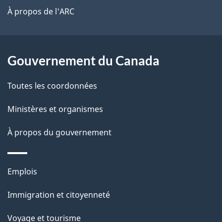
site
t
À propos de l'ARC
a
r
p
o
a
a
Gouvernement du Canada
c
g
Toutes les coordonnées
t
e
i
Ministères et organismes
o
À propos du gouvernement
n
s
u
Thèmes
Emplois
r
et
c
Immigration et citoyenneté
sujets
e
Voyage et tourisme