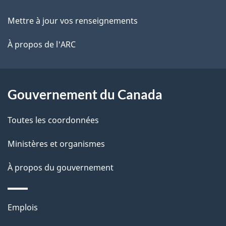
e
r
ce
Mettre à jour vos renseignements
l
é
site
t
À propos de l'ARC
a
r
p
o
a
a
Gouvernement du Canada
c
g
Toutes les coordonnées
t
e
i
Ministères et organismes
o
À propos du gouvernement
n
s
u
Thèmes
Emplois
r
et