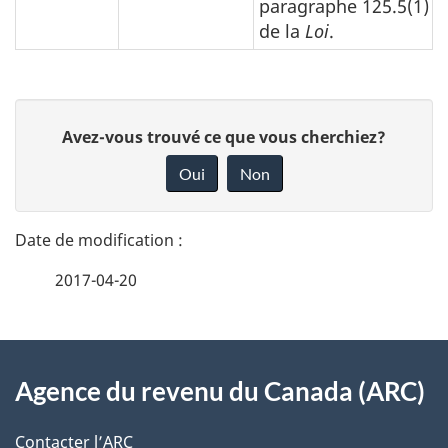
paragraphe 125.5(1)
de la
Loi
.
D
D
Avez-vous trouvé ce que vous cherchiez?
é
o
Oui
Non
n
t
n
a
e
2017-04-20
i
z
v
l
o
À
s
t
Agence du revenu du Canada (ARC)
propos
r
d
de
e
Contacter l’ARC