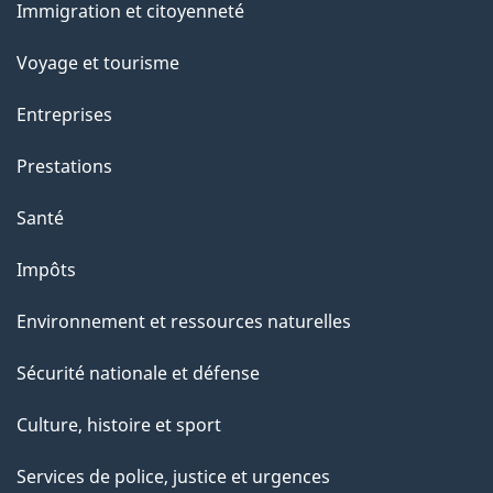
c
Immigration et citoyenneté
sujets
e
Voyage et tourisme
t
t
Entreprises
e
Prestations
p
a
Santé
g
Impôts
e
Environnement et ressources naturelles
Sécurité nationale et défense
Culture, histoire et sport
Services de police, justice et urgences