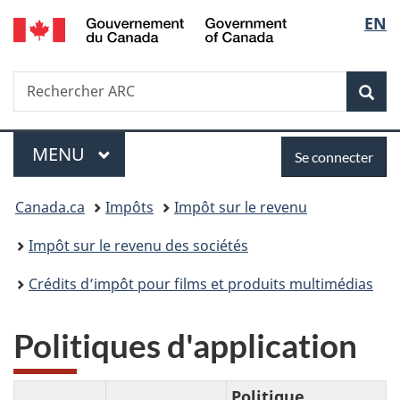
/
Sélec
EN
Passer
Passer
Passer
Government
au
à
à
de
of
contenu
«
la
Canada
Recherche
Rechercher
principal
Au
version
Rec
la
ARC
sujet
HTML
du
simplifiée
langu
Menu
Se
gouvernement
MENU
PRINCIPAL
Se connecter
»
connecter
Vous
Canada.ca
Impôts
Impôt sur le revenu
êtes
Impôt sur le revenu des sociétés
ici :
Crédits d’impôt pour films et produits multimédias
Politiques d'application
Politique