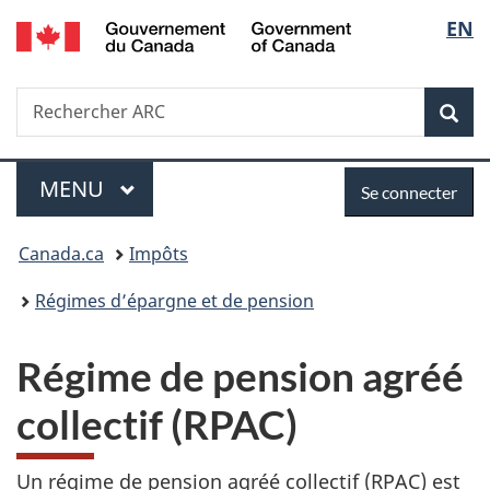
/
Sélec
EN
Passer
Passer
Passer
Government
au
à
à
de
of
contenu
«
la
Canada
Recherche
Rechercher
principal
Au
version
Rec
la
ARC
sujet
HTML
du
simplifiée
langu
Menu
Se
gouvernement
MENU
PRINCIPAL
Se connecter
»
connecter
Vous
Canada.ca
Impôts
êtes
Régimes d’épargne et de pension
ici :
Régime de pension agréé
collectif (RPAC)
Un régime de pension agréé collectif (RPAC) est