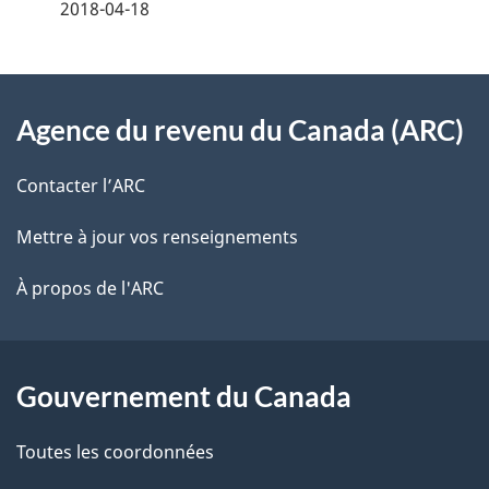
2018-04-18
i
z
v
l
o
À
s
t
Agence du revenu du Canada (ARC)
propos
r
d
de
e
Contacter l’ARC
e
r
ce
Mettre à jour vos renseignements
l
é
site
t
À propos de l'ARC
a
r
p
o
a
a
Gouvernement du Canada
c
g
Toutes les coordonnées
t