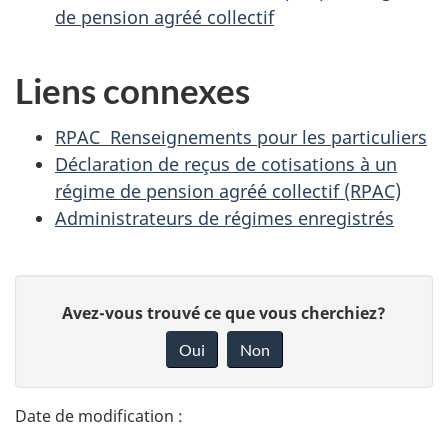
de pension agréé collectif
Liens connexes
RPAC Renseignements pour les particuliers
Déclaration de reçus de cotisations à un
régime de pension agréé collectif (RPAC)
Administrateurs de régimes enregistrés
D
D
Avez-vous trouvé ce que vous cherchiez?
é
o
Oui
Non
n
t
n
a
e