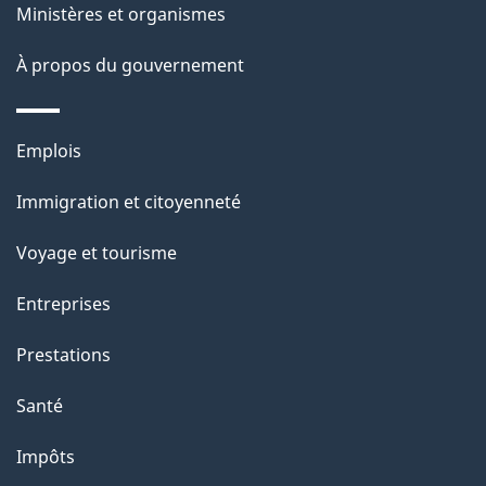
e
i
Ministères et organismes
o
À propos du gouvernement
n
s
u
Thèmes
Emplois
r
et
c
Immigration et citoyenneté
sujets
e
Voyage et tourisme
t
t
Entreprises
e
Prestations
p
a
Santé
g
Impôts
e