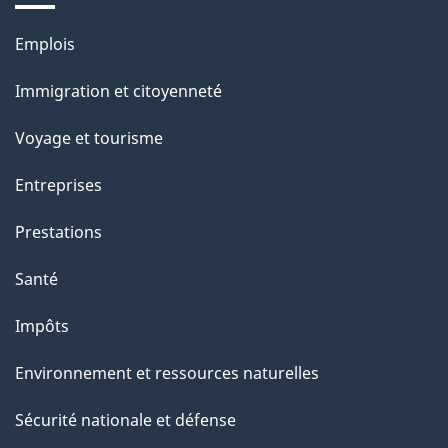
s
u
Thèmes
Emplois
r
et
c
Immigration et citoyenneté
sujets
e
Voyage et tourisme
t
t
Entreprises
e
Prestations
p
a
Santé
g
Impôts
e
Environnement et ressources naturelles
Sécurité nationale et défense