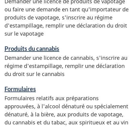
Demander une licence de produits de vapotage
c
ou faire une demande en tant qu'importateur de
produits de vapotage, s'inscrire au régime
e
d'estampillage, remplir une déclaration du droit
sur le vapotage
s
e
Produits du cannabis
Demander une licence de cannabis, s'inscrire au
t
régime d'estampillage, remplir une déclaration
r
du droit sur le cannabis
e
Formulaires
Formulaires relatifs aux préparations
n
approuvées, à l'alcool dénaturé ou spécialement
s
dénaturé, à la bière, aux produits de vapotage,
du cannabis et du tabac, aux spiritueux et au vin
e