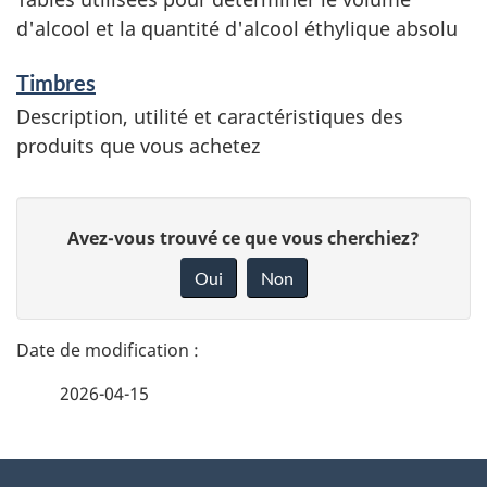
d'alcool et la quantité d'alcool éthylique absolu
Timbres
Description, utilité et caractéristiques des
produits que vous achetez
D
D
Avez-vous trouvé ce que vous cherchiez?
é
o
Oui
Non
n
t
n
a
e
2026-04-15
i
z
v
l
o
À