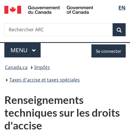
/
Sélec
EN
Passer
Passer
Passer
Government
au
à
à
de
of
contenu
«
la
Canada
Recherche
Rechercher
principal
Au
version
Rec
la
ARC
sujet
HTML
du
simplifiée
langu
Menu
Se
gouvernement
MENU
PRINCIPAL
Se connecter
»
connecter
Vous
Canada.ca
Impôts
êtes
Taxes d’accise et taxes spéciales
ici :
Renseignements
techniques sur les droits
d'accise