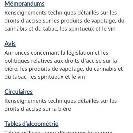
Mémorandums
i
Renseignements techniques détaillés sur les
g
droits d'accise sur les produits de vapotage, du
cannabis et du tabac, les spiritueux et le vin
n
e
Avis
Annonces concernant la législation et les
m
politiques relatives aux droits d'accise sur la
e
bière, les produits de vapotage, du cannabis et
du tabac, les spiritueux et le vin
n
Circulaires
t
Renseignements techniques détaillés sur les
s
droits d'accise sur la bière
Tables d'alcoométrie
Tables utilisées pour déterminer le volume