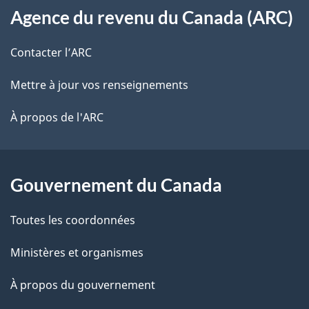
s
t
Agence du revenu du Canada (ARC)
propos
r
d
de
e
Contacter l’ARC
e
r
ce
Mettre à jour vos renseignements
l
é
site
t
À propos de l'ARC
a
r
p
o
a
a
Gouvernement du Canada
c
g
Toutes les coordonnées
t
e
i
Ministères et organismes
o
À propos du gouvernement
n