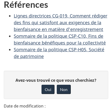
Références
Lignes directrices CG-019, Comment rédiger
des fins qui satisfont aux exigences de la
bienfaisance en matière d’enregistrement
Sommaire de la politique CSP-C10, Fins de
bienfaisance bénéfiques pour la collectivité
Sommaire de la politique CSP-H05, Société
de patrimoine
D
D
Avez-vous trouvé ce que vous cherchiez?
é
o
Oui
Non
n
t
n
a
e