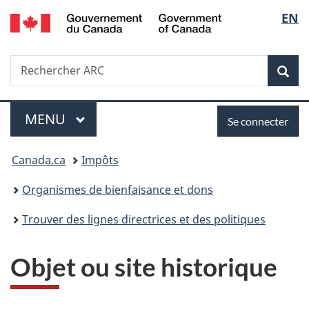
/
Sélec
EN
Passer
Passer
Passer
Government
au
à
à
de
of
contenu
«
la
Canada
Recherche
Rechercher
principal
Au
version
Rec
la
ARC
sujet
HTML
du
simplifiée
langu
Menu
Se
gouvernement
MENU
PRINCIPAL
Se connecter
»
connecter
Vous
Canada.ca
Impôts
êtes
Organismes de bienfaisance et dons
ici :
Trouver des lignes directrices et des politiques
Objet ou site historique