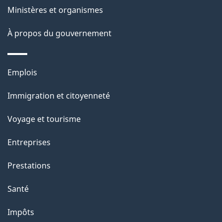
e
i
Ministères et organismes
o
À propos du gouvernement
n
s
u
Thèmes
Emplois
r
et
c
Immigration et citoyenneté
sujets
e
Voyage et tourisme
t
t
Entreprises
e
Prestations
p
a
Santé
g
Impôts
e