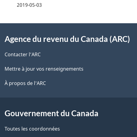
2019-05-03
i
z
v
l
o
À
s
t
Agence du revenu du Canada (ARC)
propos
r
d
de
e
Contacter l’ARC
e
r
ce
Mettre à jour vos renseignements
l
é
site
t
À propos de l'ARC
a
r
p
o
a
a
Gouvernement du Canada
c
g
Toutes les coordonnées
t