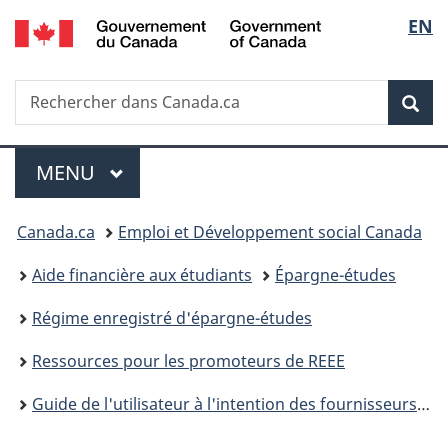
/
Sélec
EN
Passer
Passer
Passer
Government
au
à
à
de
of
contenu
«
la
Canada
Recherche
Rechercher
principal
Au
version
Rec
la
dans
sujet
HTML
Canada.ca
du
simplifiée
langu
Menu
gouvernement
MENU
PRINCIPAL
»
Vous
Canada.ca
Emploi et Développement social Canada
êtes
Aide financière aux étudiants
Épargne-études
ici :
Régime enregistré d'épargne-études
Ressources pour les promoteurs de REEE
Guide de l'utilisateur à l'intention des fournisseurs de Régime enregistré d’épargne-études – Programme canadien pour l'épargne-études