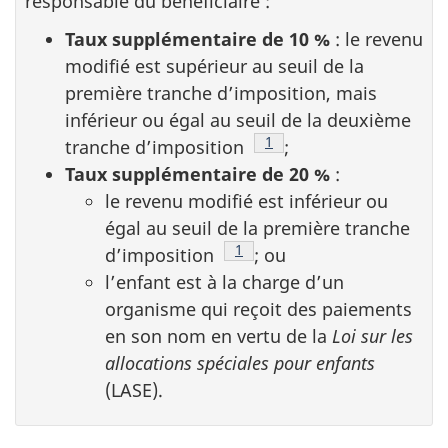
responsable du bénéficiaire :
Taux supplémentaire de 10 %
: le revenu
modifié est supérieur au seuil de la
première tranche d’imposition, mais
inférieur ou égal au seuil de la deuxième
Note de bas de page
1
tranche d’imposition
;
Taux supplémentaire de 20 %
:
le revenu modifié est inférieur ou
égal au seuil de la première tranche
Note de bas de page
1
d’imposition
; ou
l’enfant est à la charge d’un
organisme qui reçoit des paiements
en son nom en vertu de la
Loi sur les
allocations spéciales pour enfants
(LASE).