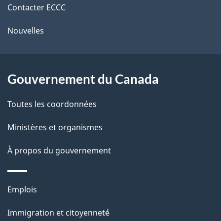
e
r
Contacter ECCC
ce
l
é
Nouvelles
site
t
a
r
p
o
Gouvernement du Canada
a
a
c
g
Toutes les coordonnées
t
e
Ministères et organismes
i
o
À propos du gouvernement
n
s
Thèmes
u
Emplois
et
r
Immigration et citoyenneté
sujets