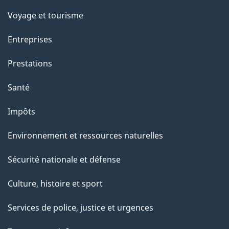
c
e
Voyage et tourisme
t
Entreprises
t
e
Prestations
p
Santé
a
g
Impôts
e
Environnement et ressources naturelles
Sécurité nationale et défense
Culture, histoire et sport
Services de police, justice et urgences