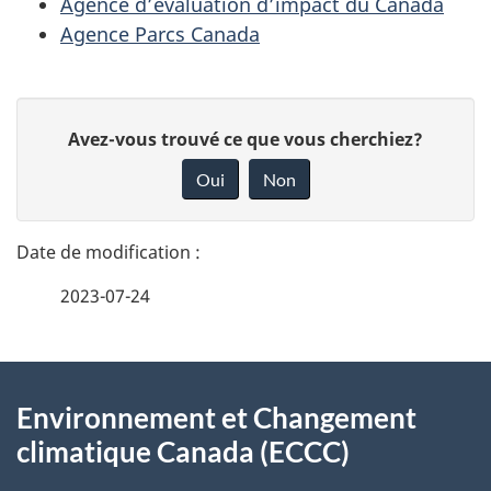
Agence d’évaluation d’impact du Canada
Agence Parcs Canada
D
D
Avez-vous trouvé ce que vous cherchiez?
é
o
Oui
Non
n
t
n
a
e
2023-07-24
i
z
v
l
o
À
s
t
Environnement et Changement
propos
r
d
climatique Canada (ECCC)
de
e