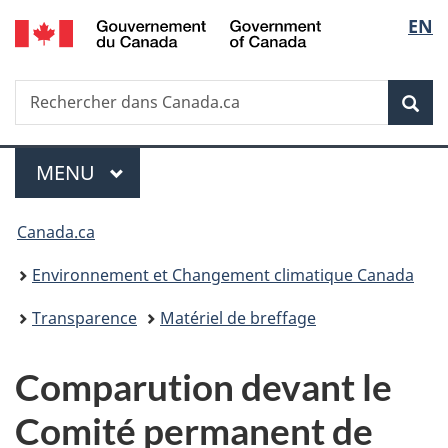
/
Sélec
EN
Passer
Passer
Passer
Government
au
à
à
de
of
contenu
«
la
Canada
Recherche
Rechercher
principal
Au
version
Rec
la
dans
sujet
HTML
Canada.ca
du
simplifiée
langu
Menu
gouvernement
MENU
PRINCIPAL
»
Vous
Canada.ca
êtes
Environnement et Changement climatique Canada
ici :
Transparence
Matériel de breffage
Comparution devant le
Comité permanent de