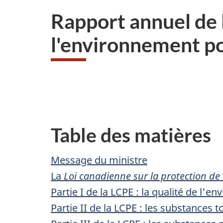
Rapport annuel de l
l'environnement po
N
a
v
Table des matières
i
g
Message du ministre
La
Loi canadienne sur la protection de
a
Partie I de la LCPE : la qualité de l'
t
Partie II de la LCPE : les substances 
i