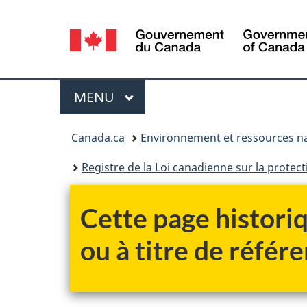
Sélection
de
la
Menu
MENU
PRINCIPAL
langue
Vous
Canada.ca
Environnement et ressources na
êtes
Registre de la Loi canadienne sur la protec
ici :
Cette page historiq
ou à titre de référe