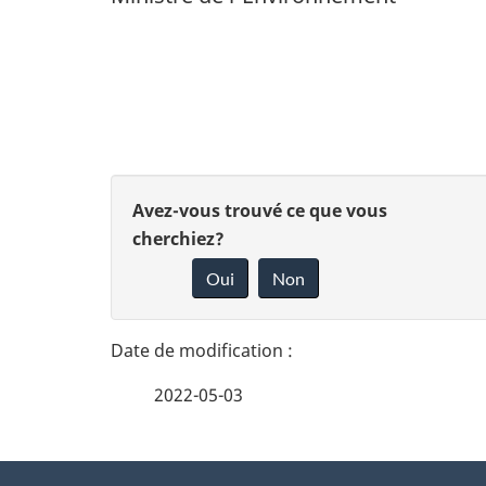
N
a
v
i
D
D
Avez-vous trouvé ce que vous
g
é
cherchiez?
o
a
Oui
Non
t
n
t
n
a
i
e
o
i
2022-05-03
z
n
l
v
d