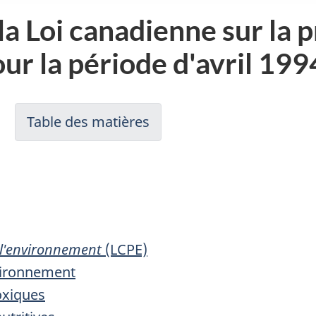
a Loi canadienne sur la 
ur la période d'avril 19
Table des matières
-
Table
des
matières
 l'environnement
(LCPE)
environnement
toxiques