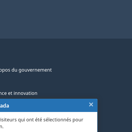
ropos du gouvernement
nce et innovation
×
Fermer
nada
ochtones
:
visiteurs qui ont été sélectionnés pour
rans et militaires
n.
Sondage