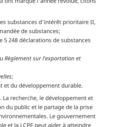
ui ont marqué l'année révolue, citons
s substances d'intérêt prioritaire II,
ommandée de substances;
 de 5 248 déclarations de substances
du
Règlement sur l'exportation et
elles
;
t et du développement durable.
e. La recherche, le développement et
n du public et le partage de la prise
s environnementales. Le gouvernement
e et la LCPE peut aider à atteindre