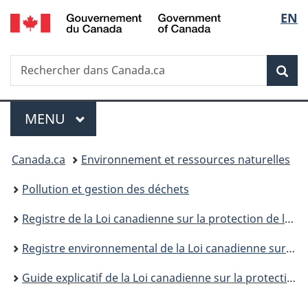
/
Sélec
EN
Passer
Passer
Passer
Government
au
à
à
de
of
contenu
«
la
Canada
Recherche
Rechercher
principal
Au
version
Rec
la
dans
sujet
HTML
Canada.ca
du
simplifiée
langu
Menu
gouvernement
MENU
PRINCIPAL
»
Vous
Canada.ca
Environnement et ressources naturelles
êtes
Pollution et gestion des déchets
ici :
Registre de la Loi canadienne sur la protection de l’environnement
Registre environnemental de la Loi canadienne sur la protection de l’environnement : publications
Guide explicatif de la Loi canadienne sur la protection de l'environnement