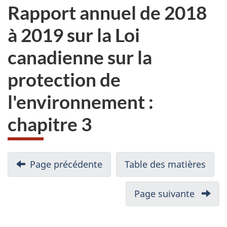
Rapport annuel de 2018
à 2019 sur la Loi
canadienne sur la
protection de
l'environnement :
chapitre 3
N
Page précédente
-
Table des matières
-
a
Rapport
Rapp
v
annuel
annu
Page suivante
-
i
de
de
Rappor
2018
2018
g
annuel