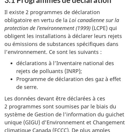
3.1 Programmes de déclaration
u
m
Il existe 2 programmes de déclaration
e
obligatoire en vertu de la
Loi canadienne sur la
protection de l’environnement (1999)
(LCPE) qui
n
obligent les installations à déclarer leurs rejets
t
ou émissions de substances spécifiques dans
l’environnement. Ce sont les suivants :
déclarations à l’Inventaire national des
rejets de polluants (INRP);
Programme de déclaration des gaz à effet
de serre.
Les données devant être déclarées à ces
2 programmes sont soumises par le biais du
système de Gestion de l’information du guichet
unique (GIGU) d’Environnement et Changement
climatique Canada (ECCC). De plus amples