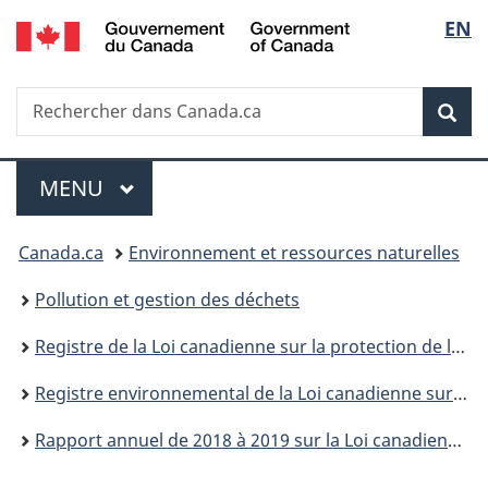
/
Sélec
EN
Passer
Passer
Passer
Government
au
à
à
de
of
contenu
«
la
Canada
Recherche
Rechercher
principal
Au
version
Rec
la
dans
sujet
HTML
Canada.ca
du
simplifiée
langu
Menu
gouvernement
MENU
PRINCIPAL
»
Vous
Canada.ca
Environnement et ressources naturelles
êtes
Pollution et gestion des déchets
ici :
Registre de la Loi canadienne sur la protection de l’environnement
Registre environnemental de la Loi canadienne sur la protection de l’environnement : publications
Rapport annuel de 2018 à 2019 sur la Loi canadienne sur la protection de l'environnement