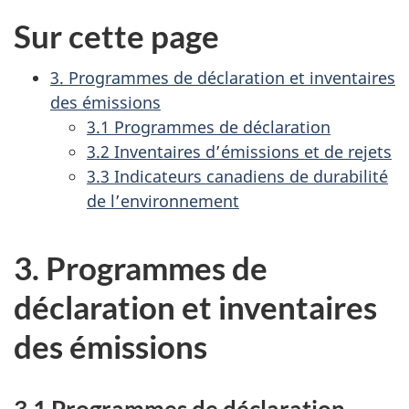
à
à
de
a
Sur cette page
2019
2019
2018
t
sur
sur
à
i
3. Programmes de déclaration et inventaires
la
la
2019
o
des émissions
Loi
Loi
sur
3.1 Programmes de déclaration
n
canadienne
cana
la
3.2 Inventaires d’émissions et de rejets
d
sur
sur
Loi
3.3 Indicateurs canadiens de durabilité
la
la
a
canadi
de l’environnement
protection
prot
sur
n
de
de
la
s
l'environnement
l'en
3. Programmes de
protec
u
:
de
déclaration et inventaires
n
chapitre
l'envi
d
2
:
des émissions
o
chapit
4
c