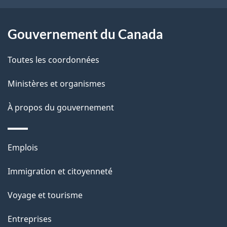
e
l
Gouvernement du Canada
a
Toutes les coordonnées
p
Ministères et organismes
a
À propos du gouvernement
g
e
Thèmes
Emplois
et
Immigration et citoyenneté
sujets
Voyage et tourisme
Entreprises