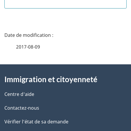
d
e
D
t
é
t
2017-08-09
t
e
À
a
Immigration et citoyenneté
propos
i
de
l
Centre d'aide
ce
s
Contactez-nous
site
d
Vérifier l’état de sa demande