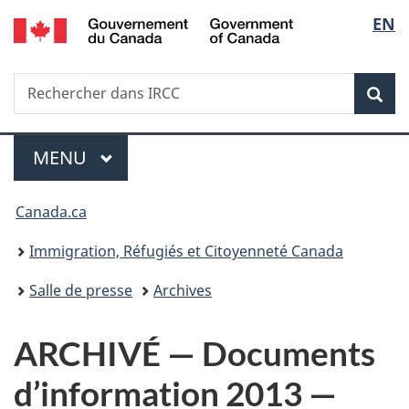
/
Sélec
EN
Passer
Passer
Passer
Government
au
à
à
de
of
contenu
«
la
Canada
Recherche
Rechercher
principal
Au
version
Rec
la
dans
sujet
HTML
IRCC
du
simplifiée
langu
Menu
gouvernement
MENU
PRINCIPAL
»
Vous
Canada.ca
êtes
Immigration, Réfugiés et Citoyenneté Canada
ici :
Salle de presse
Archives
ARCHIVÉ — Documents
d’information 2013 —