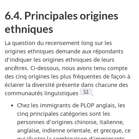
6.4. Principales origines
ethniques
La question du recensement long sur les
origines ethniques demande aux répondants
d’indiquer les origines ethniques de leurs
ancêtres. Ci-dessous, nous avons tenu compte
des cinq origines les plus fréquentes de façon à
éclairer la diversité présente dans chacune des
Note de bas de page
53
communautés linguistiques
.
Chez les immigrants de PLOP anglais, les
cinq principales catégories sont les
personnes d’origines chinoise, italienne,
anglaise, indienne orientale, et grecque, ce
qui illustre la combinaison d’immigrants