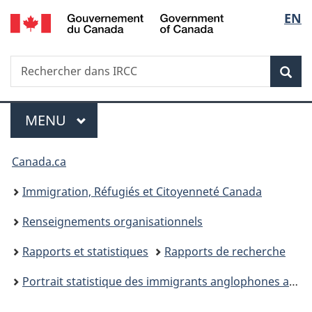
/
Sélec
EN
Passer
Passer
Passer
Government
au
à
à
de
of
contenu
«
la
Canada
Recherche
Rechercher
principal
Au
version
Rec
la
dans
sujet
HTML
IRCC
du
simplifiée
langu
Menu
gouvernement
MENU
PRINCIPAL
»
Vous
Canada.ca
êtes
Immigration, Réfugiés et Citoyenneté Canada
ici :
Renseignements organisationnels
Rapports et statistiques
Rapports de recherche
Portrait statistique des immigrants anglophones au Québec