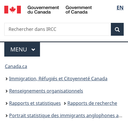
/
Sélec
EN
Passer
Passer
Passer
Government
au
à
à
de
of
contenu
«
la
Canada
Recherche
Rechercher
principal
Au
version
Rec
la
dans
sujet
HTML
IRCC
du
simplifiée
langu
Menu
gouvernement
MENU
PRINCIPAL
»
Vous
Canada.ca
êtes
Immigration, Réfugiés et Citoyenneté Canada
ici :
Renseignements organisationnels
Rapports et statistiques
Rapports de recherche
Portrait statistique des immigrants anglophones au Québec