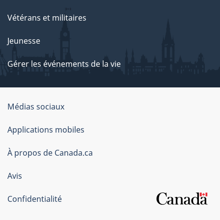
Vétérans et militaires
Jeunesse
Gérer les événements de la vie
Organisation
Médias sociaux
du
Applications mobiles
gouvernement
du
À propos de Canada.ca
Canada
Avis
Confidentialité