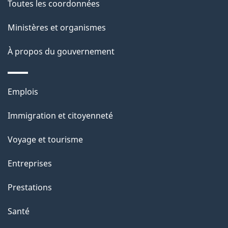
Toutes les coordonnées
p
Ministères et organismes
a
À propos du gouvernement
g
e
Thèmes
Emplois
et
Immigration et citoyenneté
sujets
Voyage et tourisme
Entreprises
Prestations
Santé