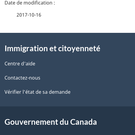
D
é
2017-10-16
t
À
a
Immigration et citoyenneté
propos
i
de
l
Centre d'aide
ce
s
Contactez-nous
site
d
Vérifier l’état de sa demande
e
l
Gouvernement du Canada
a