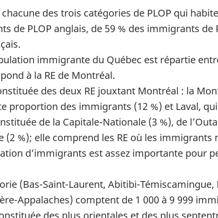
chacune des trois catégories de PLOP qui habiten
nts de PLOP anglais, de 59 % des immigrants de 
çais.
population immigrante du Québec est répartie ent
pond à la RE de Montréal.
nstituée des deux RE jouxtant Montréal : la Mon
rte proportion des immigrants (12 %) et Laval, qui
nstituée de la Capitale-Nationale (3 %), de l’Outa
ère (2 %); elle comprend les RE où les immigrants
lation d’immigrants est assez importante pour p
orie (Bas-Saint-Laurent, Abitibi-Témiscamingue,
ère-Appalaches) comptent de 1 000 à 9 999 immi
onstituée des plus orientales et des plus septen