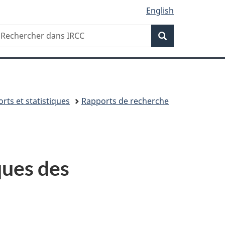
English
Recherche
echercher
Recherche
ans
RCC
rts et statistiques
Rapports de recherche
ques des