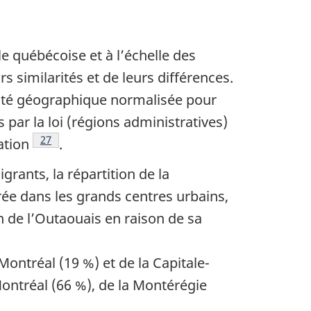
e québécoise et à l’échelle des
 similarités et de leurs différences.
nité géographique normalisée pour
 par la loi (régions administratives)
Note de bas de page
27
ation
.
ants, la répartition de la
ée dans les grands centres urbains,
on de l’Outaouais en raison de sa
ontréal (19 %) et de la Capitale-
ontréal (66 %), de la Montérégie