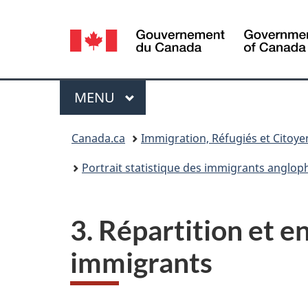
Sélection
de
la
Menu
MENU
PRINCIPAL
langue
Vous
Canada.ca
Immigration, Réfugiés et Citoy
êtes
Portrait statistique des immigrants anglo
ici :
3. Répartition et 
immigrants