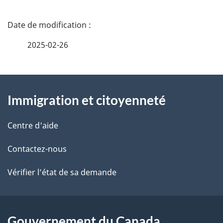
D
é
2025-02-26
t
À
a
Immigration et citoyenneté
propos
i
de
l
Centre d'aide
ce
s
Contactez-nous
site
d
Vérifier l’état de sa demande
e
l
Gouvernement du Canada