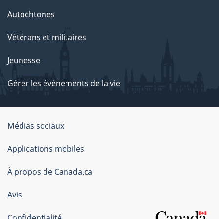
Autochtones
Vétérans et militaires
Jeunesse
Gérer les événements de la vie
Organisation
Médias sociaux
du
Applications mobiles
gouvernement
du
À propos de Canada.ca
Canada
Avis
Confidentialité