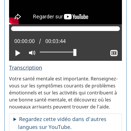
Position actuelle :
00:00:00
Temps total :
00:03:44
Lire
Activer
Affi
le
le
mode
sous
Transcription
muet
titra
Votre santé mentale est importante. Renseignez-
vous sur les symptômes courants de problèmes
émotionnels et sur les activités qui contribuent à
une bonne santé mentale, et découvrez où les
nouveaux arrivants peuvent trouver de l’aide.
Regardez cette vidéo dans d’autres
langues sur YouTube.