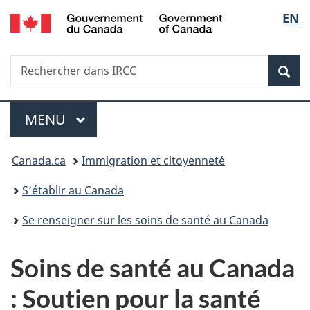
/
Sélec
EN
Passer
Passer
Passer
Government
au
à
à
de
of
contenu
«
la
Canada
Recherche
Rechercher
principal
Au
version
Rec
la
dans
sujet
HTML
IRCC
du
simplifiée
langu
Menu
gouvernement
MENU
PRINCIPAL
»
Vous
Canada.ca
Immigration et citoyenneté
êtes
S’établir au Canada
ici :
Se renseigner sur les soins de santé au Canada
Soins de santé au Canada
: Soutien pour la santé