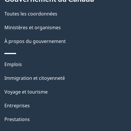
a
Toutes les coordonnées
p
Ministères et organismes
a
À propos du gouvernement
g
e
Thèmes
Emplois
et
Immigration et citoyenneté
sujets
Voyage et tourisme
Entreprises
Prestations