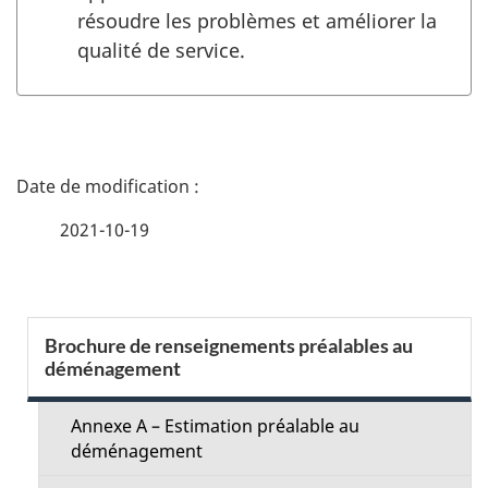
résoudre les problèmes et améliorer la
qualité de service.
D
é
2021-10-19
t
a
S
Brochure de renseignements préalables au
i
déménagement
e
l
c
Annexe A – Estimation préalable au
s
déménagement
t