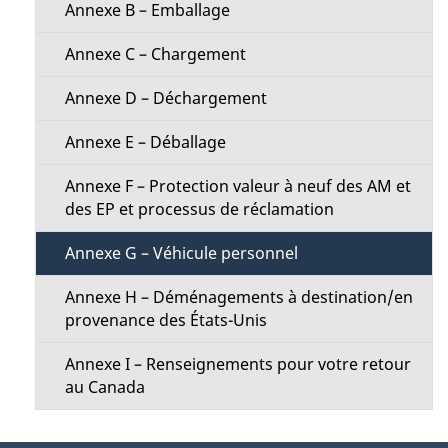
d
Annexe B – Emballage
i
e
Annexe C – Chargement
o
l
Annexe D – Déchargement
n
a
Annexe E – Déballage
M
p
Annexe F – Protection valeur à neuf des AM et
e
des EP et processus de réclamation
a
n
Annexe G – Véhicule personnel
g
u
Annexe H – Déménagements à destination/en
e
provenance des États-Unis
Annexe I – Renseignements pour votre retour
au Canada