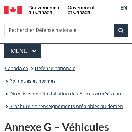
/
Sélec
EN
Passer
Passer
Passer
Passer
Government
au
à
au
à
de
of
contenu
«
menu
la
Canada
Recherche
Rechercher
principal
Au
de
version
Rec
la
Défense
sujet
la
HTML
nationale
du
section
simplifiée
langu
Menu
gouvernement
MENU
PRINCIPAL
»
Vous
Canada.ca
Défense nationale
êtes
Politiques et normes
ici :
Directives de réinstallation des Forces armées canadiennes
Brochure de renseignements préalables au déménagement
Annexe G – Véhicules