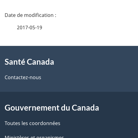
D
é
2017-05-19
t
À
a
Santé Canada
propos
i
de
l
Contactez-nous
ce
s
site
d
Gouvernement du Canada
e
Toutes les coordonnées
l
Ministères et organismes