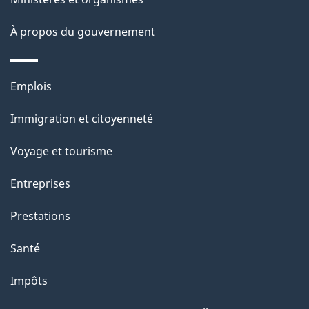
a
À propos du gouvernement
p
a
Thèmes
Emplois
g
et
Immigration et citoyenneté
sujets
e
Voyage et tourisme
Entreprises
Prestations
Santé
Impôts