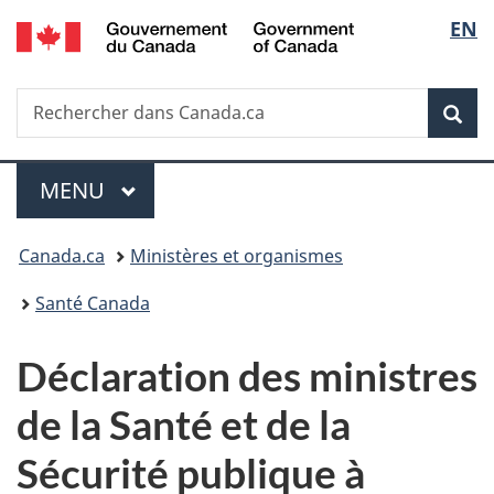
/
Sélec
EN
Passer
Passer
Passer
Government
au
à
à
de
of
contenu
«
la
Canada
Recherche
Rechercher
principal
Au
version
Rec
la
dans
sujet
HTML
Canada.ca
du
simplifiée
langu
Menu
gouvernement
MENU
PRINCIPAL
»
Vous
Canada.ca
Ministères et organismes
êtes
Santé Canada
ici :
Déclaration des ministres
de la Santé et de la
Sécurité publique à