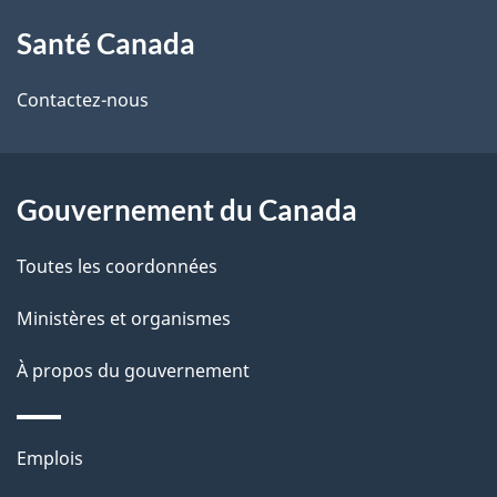
À
a
Santé Canada
propos
i
de
l
Contactez-nous
ce
s
site
d
Gouvernement du Canada
e
Toutes les coordonnées
l
Ministères et organismes
a
À propos du gouvernement
p
a
Thèmes
Emplois
g
et