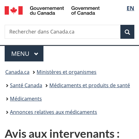
/
Sélec
EN
Passer
Passer
Passer
Government
au
à
à
de
of
contenu
«
la
Canada
Recherche
Rechercher
principal
Au
version
Rec
la
dans
sujet
HTML
Canada.ca
du
simplifiée
langu
Menu
gouvernement
MENU
PRINCIPAL
»
Vous
Canada.ca
Ministères et organismes
êtes
Santé Canada
Médicaments et produits de santé
ici :
Médicaments
Annonces relatives aux médicaments
Avis aux intervenants :