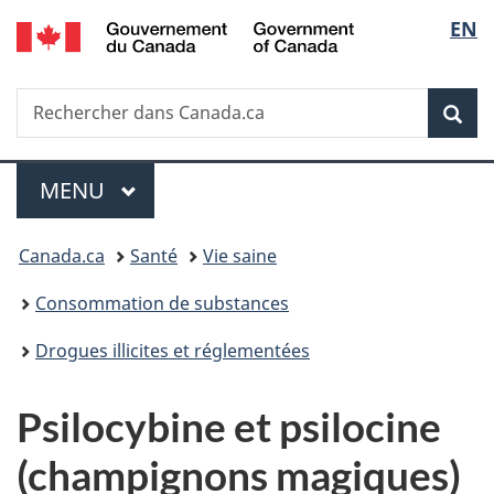
/
Sélec
EN
Passer
Passer
Passer
Government
au
à
à
de
of
contenu
«
la
Canada
Recherche
Rechercher
principal
Au
version
Rec
la
dans
sujet
HTML
Canada.ca
du
simplifiée
langu
Menu
gouvernement
MENU
PRINCIPAL
»
Vous
Canada.ca
Santé
Vie saine
êtes
Consommation de substances
ici :
Drogues illicites et réglementées
Psilocybine et psilocine
(champignons magiques)