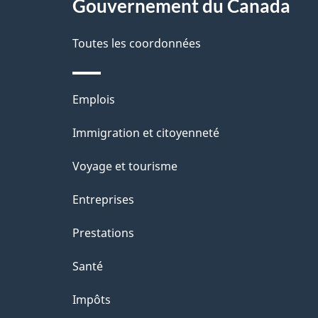
site
Gouvernement du Canada
d
e
Toutes les coordonnées
l
Thèmes
Emplois
a
et
Immigration et citoyenneté
p
sujets
Voyage et tourisme
a
Entreprises
g
Prestations
e
Santé
Impôts