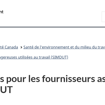
Passer
Passer
Passer
au
à
à
/
R
contenu
«
la
Government
d
principal
Au
version
of
C
sujet
HTML
Canada
du
simplifiée
gouvernement
»
té Canada
Santé de l'environnement et du milieu du trav
gereuses utilisées au travail (SIMDUT)
s pour les fournisseurs a
DUT