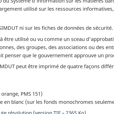
o du Système d'information sur les matières dang
largement utilisé sur les ressources informatives
es SIMDUT ni sur les fiches de données de sécurité.
 à être utilisé ou vu comme un sceau d'approb
nnes, des groupes, des associations ou des entre
rait penser que le gouvernement approuve un prod
 SIMDUT peut être imprimé de quatre façons différ
; orange, PMS 151)
ée en blanc (sur les fonds monochromes seuleme
ute résolution (version TIF – 2365 Ko)