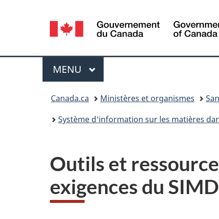
Sélection
de
la
Menu
MENU
PRINCIPAL
langue
Vous
Canada.ca
Ministères et organismes
San
êtes
Système d'information sur les matières dan
ici :
Outils et ressource
exigences du SIM