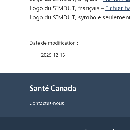
Logo du SIMDUT, français –
Fichier h
Logo du SIMDUT, symbole seulemen
D
é
2025-12-15
t
À
a
Santé Canada
propos
i
de
Contactez-nous
l
ce
s