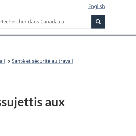
English
Recherche
echercher
Recherche
ans
anada.ca
ail
Santé et sécurité au travail
ssujettis aux