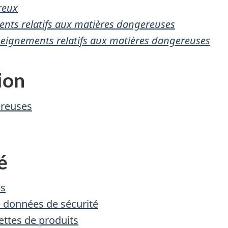
reux
ments relatifs aux matières dangereuses
seignements relatifs aux matières dangereuses
ion
ereuses
é
es
e données de sécurité
ettes de produits