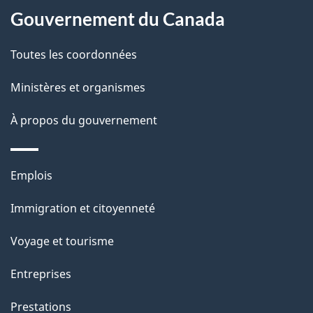
site
d
Gouvernement du Canada
e
Toutes les coordonnées
l
Ministères et organismes
a
À propos du gouvernement
p
a
Thèmes
Emplois
g
et
Immigration et citoyenneté
sujets
e
Voyage et tourisme
Entreprises
Prestations