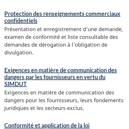
n
d
Protection des renseignements commerciaux
i
confidentiels
Présentation et enregistrement d'une demande,
n
examen de conformité et liste consultable des
f
demandes de dérogation à l'obligation de
o
divulgation.
r
Exigences en matière de communication des
m
dangers par les fournisseurs en vertu du
a
SIMDUT
t
Exigences en matière de communication des
dangers pour les fournisseurs, leurs fondements
i
juridiques et les secteurs exclus.
o
n
Conformité et application de la loi