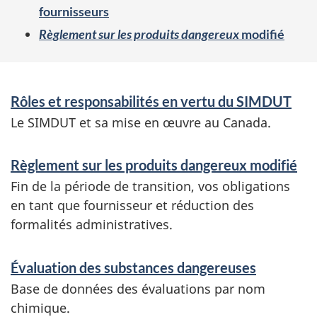
fournisseurs
Règlement sur les produits dangereux
modifié
S
Rôles et responsabilités en vertu du SIMDUT
e
Le SIMDUT et sa mise en œuvre au Canada.
r
v
Règlement sur les produits dangereux modifié
Fin de la période de transition, vos obligations
i
en tant que fournisseur et réduction des
c
formalités administratives.
e
s
Évaluation des substances dangereuses
a
Base de données des évaluations par nom
chimique.