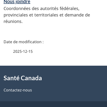
Nous joindre
Coordonnées des autorités fédérales,
provinciales et territoriales et demande de
réunions.
D
é
2025-12-15
t
À
a
Santé Canada
propos
i
de
l
Contactez-nous
ce
s