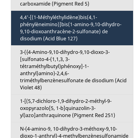
carboxamide (Pigment Red 5)
4,4'-[(1-Méthyléthylidène)bis(4,1-
phénylèneimino)]bis(1-amino-9,10-dihydro-
9,10-dioxoanthracène-2-sulfonate) de
disodium (Acid Blue 127)
3-({4-Amino-9,10-dihydro-9,10-dioxo-3-
[sulfonato-4-(1,1,3, 3-
tétraméthylbutyl)phénoxy]-1-
anthryl}amino)-2,4,6-
triméthylbenzènesulfonate de disodium (Acid
Violet 48)
1-[(5,7-dichloro-1,9-dihydro-2-méthyl-9-
oxopyrazolo[5, 1-b]quinazolin-3-
yl)azo]anthraquinone (Pigment Red 251)
N-(4-amino-9, 10-dihydro-3-méthoxy-9,10-
dioxo-1-anthryl)-4-methylbenzènesulfonamide