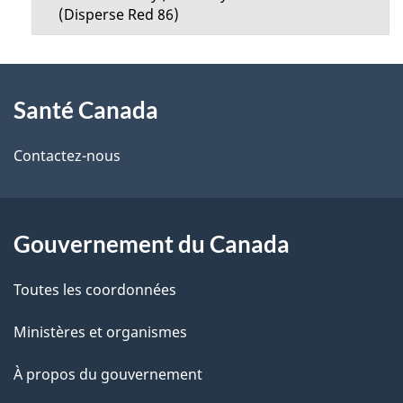
(Disperse Red 86)
À
Santé Canada
propos
de
Contactez-nous
ce
site
Gouvernement du Canada
Toutes les coordonnées
Ministères et organismes
À propos du gouvernement