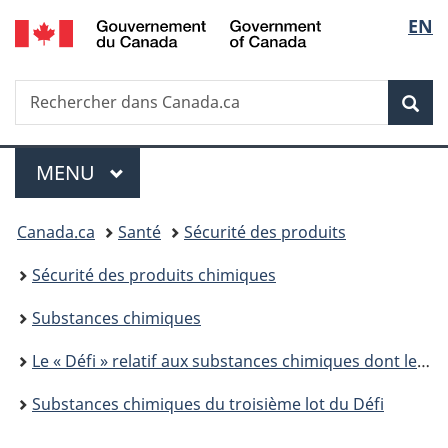
/
Sélec
EN
Passer
Passer
Passer
Passer
Government
au
à
au
à
de
of
contenu
«
menu
la
Canada
Recherche
Rechercher
principal
Au
de
version
Rec
la
dans
sujet
la
HTML
Canada.ca
du
section
simplifiée
langu
Menu
gouvernement
MENU
PRINCIPAL
»
Vous
Canada.ca
Santé
Sécurité des produits
êtes
Sécurité des produits chimiques
ici :
Substances chimiques
Le « Défi » relatif aux substances chimiques dont le suivi est de priorité élevée
Substances chimiques du troisième lot du Défi