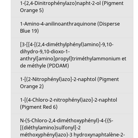
1-(2,4-Dinitrophénylazo)napht-2-ol (Pigment
Orange 5)
1-Amino-4-anilinoanthraquinone (Disperse
Blue 19)
[3-[[4-[(2,4-diméthylphényl)amino]-9,10-
dihydro-9,10-dioxo-1-
anthryl]amino]propyl]triméthylammonium et
de méthyle (PDDAM)
1-[(2-Nitrophényl)azo]-2-naphtol (Pigment
Orange 2)
1-[(4-Chloro-2-nitrophényl)azo]-2-naphtol
(Pigment Red 6)
N-(5-Chloro-2,4-diméthoxyphényl)-4-({5-
[(diéthylamino)sulfonyl]-2
méthoxyphényl}azo)-3 hydroxynaphtalène-2-