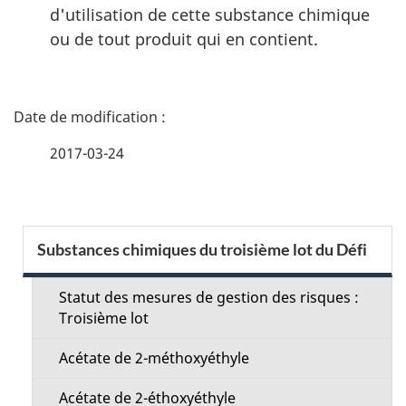
d'utilisation de cette substance chimique
ou de tout produit qui en contient.
D
é
2017-03-24
t
a
S
Substances chimiques du troisième lot du Défi
i
e
l
Statut des mesures de gestion des risques :
c
Troisième lot
s
t
Acétate de 2-méthoxyéthyle
d
i
Acétate de 2-éthoxyéthyle