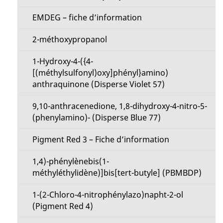
e
o
EMDEG – fiche d’information
l
n
2-méthoxypropanol
a
M
1-Hydroxy-4-({4-
p
[(méthylsulfonyl)oxy]phényl}amino)
e
anthraquinone (Disperse Violet 57)
a
n
9,10-anthracenedione, 1,8-dihydroxy-4-nitro-5-
g
(phenylamino)- (Disperse Blue 77)
u
e
Pigment Red 3 – Fiche d’information
1,4)-phénylènebis(1-
méthyléthylidène)]bis[tert-butyle] (PBMBDP)
1-(2-Chloro-4-nitrophénylazo)napht-2-ol
(Pigment Red 4)