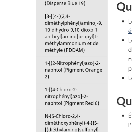
Qu
(Disperse Blue 19)
[3-[[4-[(2,4-
L
diméthylphényl)amino]-9,
10-dihydro-9,10-dioxo-1-
é
anthryl]amino]propyl]tri
L
méthylammonium et de
d
méthyle (PDDAM)
n
1-[(2-Nitrophényl)azo]-2-
p
naphtol (Pigment Orange
2)
L
1-[(4-Chloro-2-
nitrophényl)azo]-2-
Que
naphtol (Pigment Red 6)
É
N-(5-Chloro-2,4-
diméthoxyphényl)-4-({5-
l
[(diéthylamino)sulfonyl]-