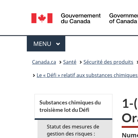
Sélection
de
la
Menu
MENU
PRINCIPAL
langue
Vous
Canada.ca
Santé
Sécurité des produits
êtes
Le « Défi » relatif aux substances chimiques 
ici :
S
1-
Substances chimiques du
troisième lot du Défi
e
Or
c
Statut des mesures de
gestion des risques :
Numé