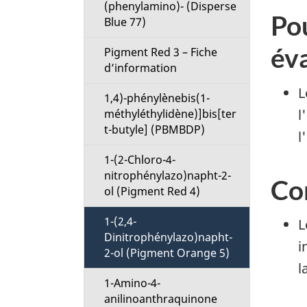
(phenylamino)- (Disperse
Pou
Blue 77)
év
Pigment Red 3 – Fiche
d’information
L
1,4)-phénylènebis(1-
l
méthyléthylidène)]bis[ter
t-butyle] (PBMBDP)
l
1-(2-Chloro-4-
nitrophénylazo)napht-2-
Co
ol (Pigment Red 4)
1-(2,4-
L
Dinitrophénylazo)napht-
i
2-ol (Pigment Orange 5)
l
1-Amino-4-
anilinoanthraquinone