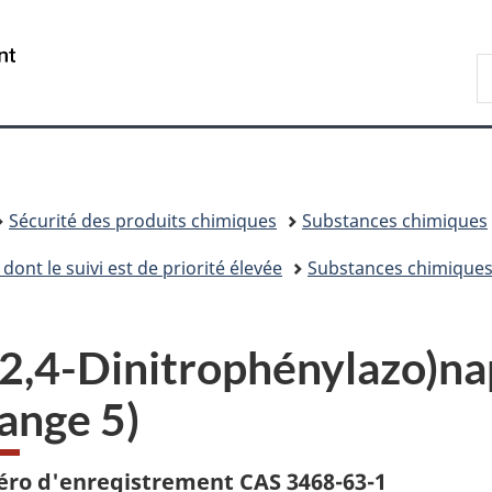
Passer
Passer
Passer
Passer
au
à
au
à
/
R
contenu
«
menu
la
Government
d
principal
Au
de
version
of
C
sujet
la
HTML
Canada
du
section
simplifiée
gouvernement
»
Sécurité des produits chimiques
Substances chimiques
dont le suivi est de priorité élevée
Substances chimiques 
(2,4-Dinitrophénylazo)na
ange 5)
ro d'enregistrement CAS 3468-63-1