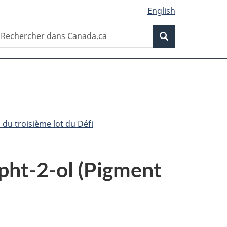
English
Recherche
echercher
Recherche
ans
anada.ca
du troisième lot du Défi
pht-2-ol (Pigment