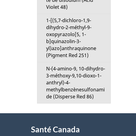
d
te de disodium (Acid
Violet 48)
e
1-[(5,7-dichloro-1,9-
l
dihydro-2-méthyl-9-
oxopyrazolo[5, 1-
a
b]quinazolin-3-
yl)azo]anthraquinone
p
(Pigment Red 251)
N-(4-amino-9, 10-dihydro-
a
3-méthoxy-9,10-dioxo-1-
anthryl)-4-
g
methylbenzènesulfonami
de (Disperse Red 86)
e
À
Santé Canada
propos