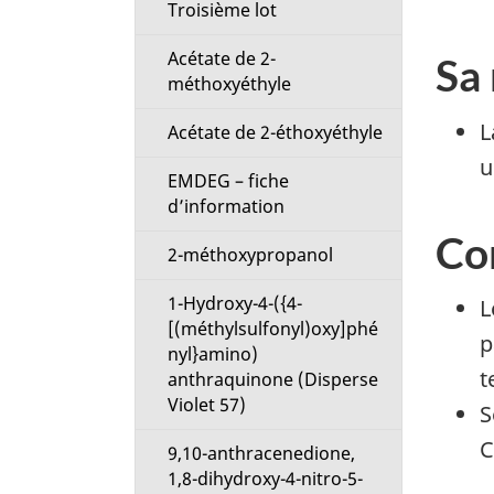
t
Troisième lot
Acétate de 2-
i
Sa
méthoxyéthyle
o
L
Acétate de 2-éthoxyéthyle
u
n
EMDEG – fiche
d’information
M
Co
2-méthoxypropanol
e
1-Hydroxy-4-({4-
L
n
[(méthylsulfonyl)oxy]phé
p
nyl}amino)
u
t
anthraquinone (Disperse
Violet 57)
S
C
9,10-anthracenedione,
1,8-dihydroxy-4-nitro-5-