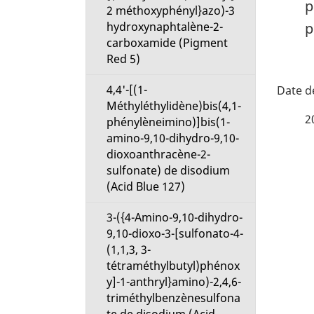
p
2 méthoxyphényl}azo)-3
hydroxynaphtalène-2-
p
carboxamide (Pigment
Red 5)
D
4,4'-[(1-
Méthyléthylidène)bis(4,1-
é
2
phénylèneimino)]bis(1-
amino-9,10-dihydro-9,10-
t
dioxoanthracène-2-
sulfonate) de disodium
a
(Acid Blue 127)
i
3-({4-Amino-9,10-dihydro-
9,10-dioxo-3-[sulfonato-4-
l
(1,1,3, 3-
tétraméthylbutyl)phénox
s
y]-1-anthryl}amino)-2,4,6-
triméthylbenzènesulfona