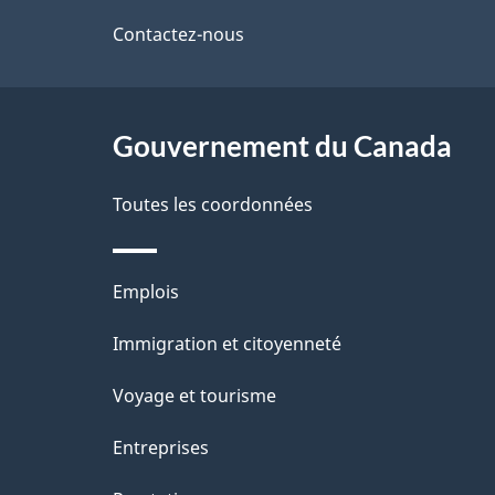
de
Contactez-nous
ce
site
Gouvernement du Canada
Toutes les coordonnées
Thèmes
Emplois
et
Immigration et citoyenneté
sujets
Voyage et tourisme
Entreprises