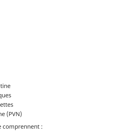
s
tine
iques
rettes
ne (PVN)
ge comprennent :