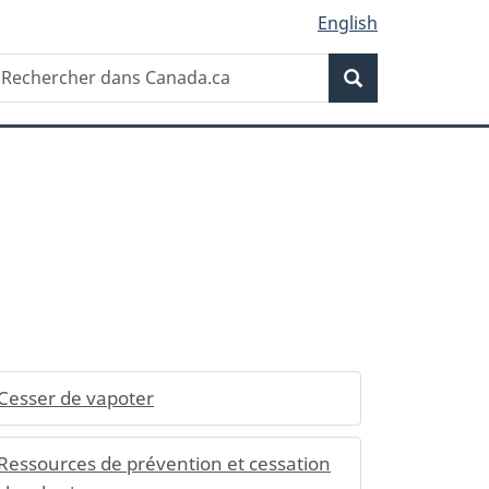
English
Recherche
echercher
Recherche
ans
anada.ca
Cesser de vapoter
Ressources de prévention et cessation