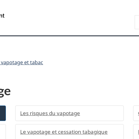
Passer
Passer
Passer
au
à
à
/
R
contenu
«
la
Government
d
principal
Au
version
of
C
sujet
HTML
Canada
du
simplifiée
gouvernement
»
 vapotage et tabac
ge
Les risques du vapotage
Le vapotage et cessation tabagique