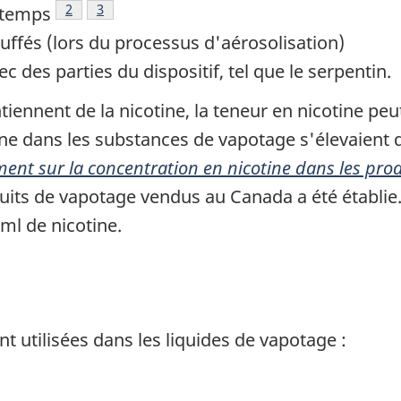
Note de bas de page
2
Note de bas de page
3
gtemps
uffés (lors du processus d'aérosolisation)
c des parties du dispositif, tel que le serpentin.
iennent de la nicotine, la teneur en nicotine peu
ne dans les substances de vapotage s'élevaient 
ent sur la concentration en nicotine dans les pro
its de vapotage vendus au Canada a été établie.
ml de nicotine.
t utilisées dans les liquides de vapotage :