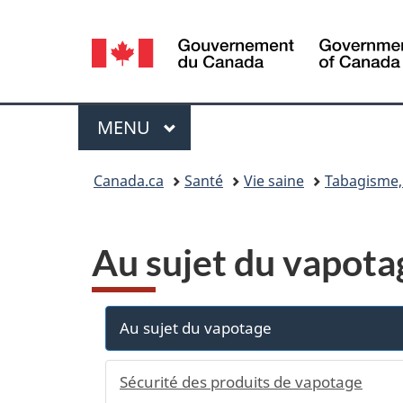
Sélection
de
la
Menu
MENU
PRINCIPAL
langue
Vous
Canada.ca
Santé
Vie saine
Tabagisme,
êtes
ici :
Au sujet du vapota
Au sujet du vapotage
Sécurité des produits de vapotage