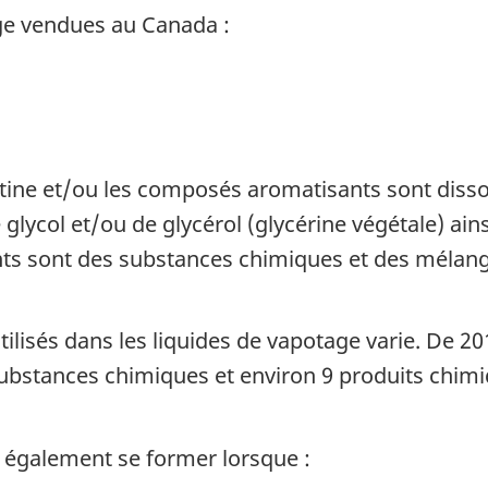
ge vendues au Canada :
cotine et/ou les composés aromatisants sont dis
ycol et/ou de glycérol (glycérine végétale) ain
s sont des substances chimiques et des mélang
ilisés dans les liquides de vapotage varie. De 2
bstances chimiques et environ 9 produits chimi
 de bas de page
 également se former lorsque :