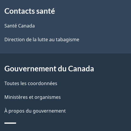
À
a
Contacts santé
propos
i
de
l
Santé Canada
ce
s
Direction de la lutte au tabagisme
site
d
e
Gouvernement du Canada
l
Toutes les coordonnées
a
Ministères et organismes
p
À propos du gouvernement
a
g