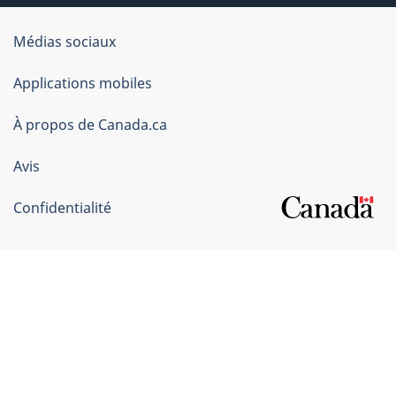
Organisation
Médias sociaux
du
Applications mobiles
gouvernement
du
À propos de Canada.ca
Canada
Avis
Confidentialité