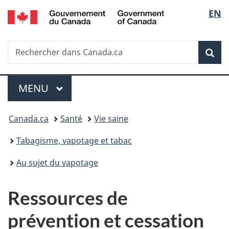
/
Sélec
EN
Passer
Passer
Passer
Government
au
à
à
de
of
contenu
«
la
Canada
Recherche
Rechercher
principal
Au
version
Rec
la
dans
sujet
HTML
Canada.ca
du
simplifiée
langu
Menu
gouvernement
MENU
PRINCIPAL
»
Vous
Canada.ca
Santé
Vie saine
êtes
Tabagisme, vapotage et tabac
ici :
Au sujet du vapotage
Ressources de
prévention et cessation