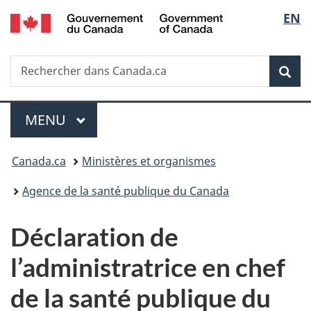
/
Sélec
EN
Passer
Passer
Passer
Government
au
à
à
de
of
contenu
«
la
Canada
Recherche
Rechercher
principal
Au
version
Rec
la
dans
sujet
HTML
Canada.ca
du
simplifiée
langu
Menu
gouvernement
MENU
PRINCIPAL
»
Vous
Canada.ca
Ministères et organismes
êtes
Agence de la santé publique du Canada
ici :
Déclaration de
l’administratrice en chef
de la santé publique du