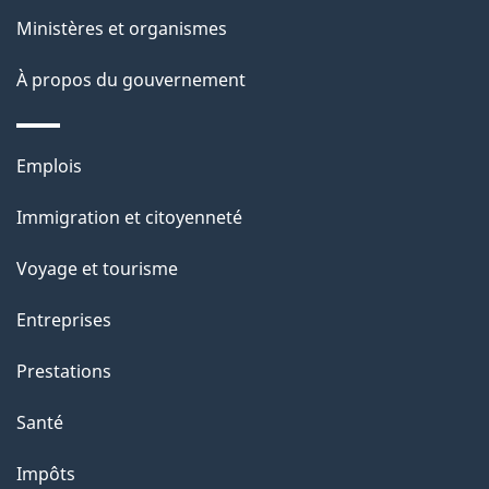
a
Ministères et organismes
p
À propos du gouvernement
a
g
Thèmes
Emplois
et
e
Immigration et citoyenneté
sujets
Voyage et tourisme
Entreprises
Prestations
Santé
Impôts