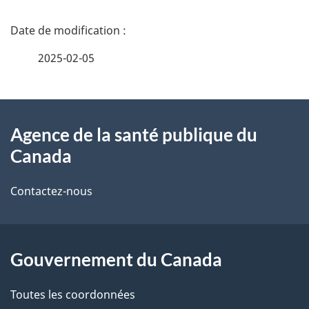
D
é
2025-02-05
t
À
a
Agence de la santé publique du
propos
i
Canada
de
l
Contactez-nous
ce
s
site
d
Gouvernement du Canada
e
l
Toutes les coordonnées