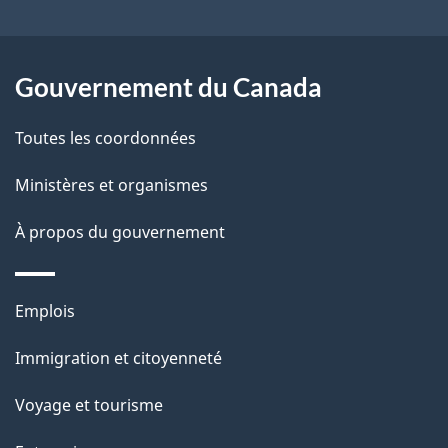
site
d
e
l
Gouvernement du Canada
a
Toutes les coordonnées
p
Ministères et organismes
a
À propos du gouvernement
g
e
Thèmes
Emplois
et
Immigration et citoyenneté
sujets
Voyage et tourisme