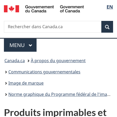
/
Sélec
EN
Passer
Passer
Passer
Government
au
à
à
de
of
contenu
«
la
Canada
Recherche
Rechercher
principal
Au
version
Rec
la
dans
sujet
HTML
Canada.ca
du
simplifiée
langu
Menu
gouvernement
MENU
PRINCIPAL
»
Vous
Canada.ca
À propos du gouvernement
êtes
Communications gouvernementales
ici :
Image de marque
Norme graphique du Programme fédéral de l’image de marque
Produits imprimables et