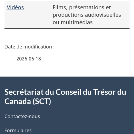
Vidéos
Films, présentations et
productions audiovisuelles
ou multimédias
D
é
2026-06-18
t
À
a
Secrétariat du Conseil du Trésor du
propos
i
Canada (SCT)
de
l
Contactez-nous
ce
s
Formulaires