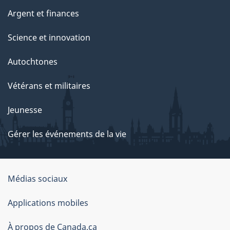
Argent et finances
Science et innovation
Autochtones
Vétérans et militaires
Jeunesse
Gérer les événements de la vie
Organisation
Médias sociaux
du
Applications mobiles
gouvernement
du
À propos de Canada.ca