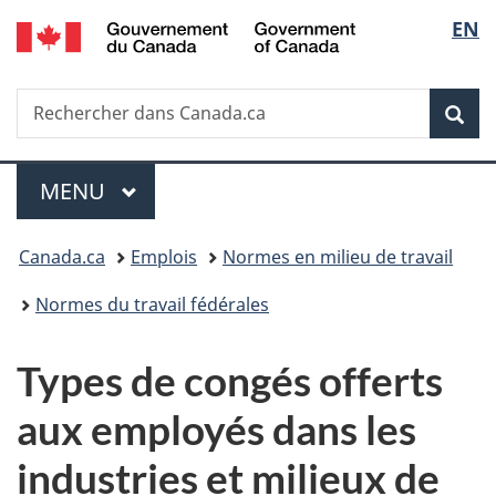
/
Sélec
EN
Passer
Passer
Passer
Government
au
à
à
de
of
contenu
«
la
Canada
Recherche
Rechercher
principal
Au
version
Rec
la
dans
sujet
HTML
Canada.ca
du
simplifiée
langu
Menu
gouvernement
MENU
PRINCIPAL
»
Vous
Canada.ca
Emplois
Normes en milieu de travail
êtes
Normes du travail fédérales
ici :
Types de congés offerts
aux employés dans les
industries et milieux de