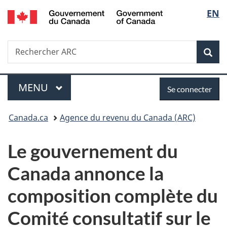
/
Sélec
EN
Passer
Passer
Passer
Government
au
à
à
de
of
contenu
«
la
Canada
Recherche
Rechercher
principal
Au
version
Rec
la
ARC
sujet
HTML
du
simplifiée
langu
Menu
Se
gouvernement
MENU
PRINCIPAL
Se connecter
»
connecter
Vous
Canada.ca
Agence du revenu du Canada (ARC)
êtes
Le gouvernement du
ici :
Canada annonce la
composition complète du
Comité consultatif sur le