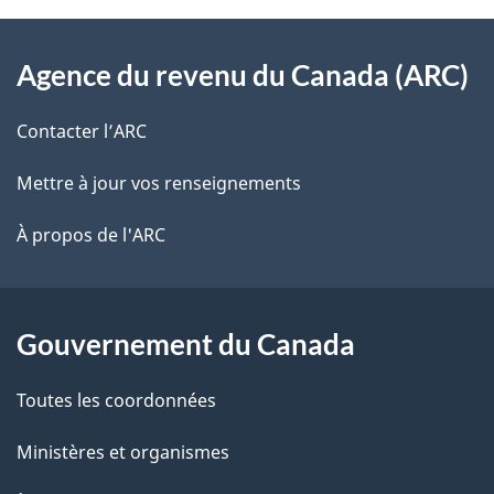
À
a
Agence du revenu du Canada (ARC)
propos
i
de
l
Contacter l’ARC
ce
s
Mettre à jour vos renseignements
site
d
À propos de l'ARC
e
l
Gouvernement du Canada
a
Toutes les coordonnées
p
Ministères et organismes
a