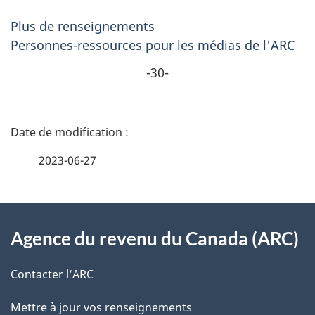
Plus de renseignements
Personnes-ressources pour les médias de l'ARC
-30-
D
é
2023-06-27
t
À
a
Agence du revenu du Canada (ARC)
propos
i
de
l
Contacter l’ARC
ce
s
Mettre à jour vos renseignements