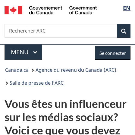
/
Sélec
EN
Passer
Passer
Passer
Government
au
à
à
de
of
contenu
«
la
Canada
Recherche
Rechercher
principal
Au
version
Rec
la
ARC
sujet
HTML
du
simplifiée
langu
Menu
Se
gouvernement
MENU
PRINCIPAL
Se connecter
»
connecter
Vous
Canada.ca
Agence du revenu du Canada (ARC)
êtes
Salle de presse de l’ARC
ici :
Vous êtes un influenceur
sur les médias sociaux?
Voici ce que vous devez