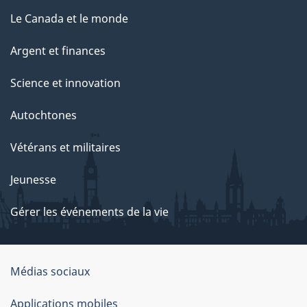
Le Canada et le monde
Argent et finances
Science et innovation
Autochtones
Vétérans et militaires
Jeunesse
Gérer les événements de la vie
Organisation
Médias sociaux
du
Applications mobiles