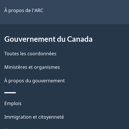
site
d
À propos de l'ARC
e
l
Gouvernement du Canada
a
Toutes les coordonnées
p
Ministères et organismes
a
À propos du gouvernement
g
e
Thèmes
Emplois
et
Immigration et citoyenneté
sujets