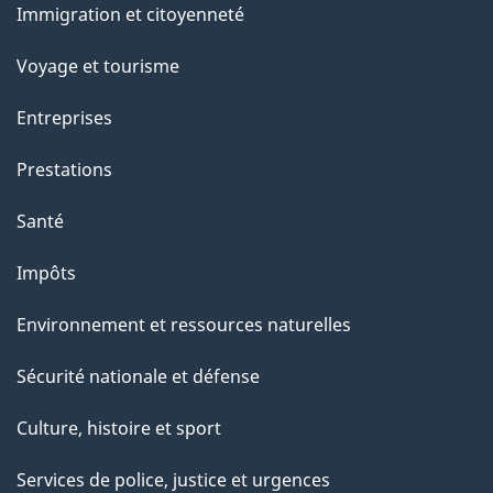
c
Immigration et citoyenneté
sujets
e
Voyage et tourisme
t
t
Entreprises
e
Prestations
p
a
Santé
g
Impôts
e
Environnement et ressources naturelles
Sécurité nationale et défense
Culture, histoire et sport
Services de police, justice et urgences