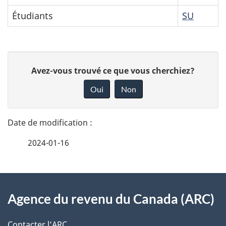
employés
Étudiants
SU
non
représentés
D
D
Avez-vous trouvé ce que vous cherchiez?
é
o
Oui
Non
n
t
n
a
e
2024-01-16
i
z
v
l
o
À
s
t
Agence du revenu du Canada (ARC)
propos
r
d
e
Contacter l’ARC