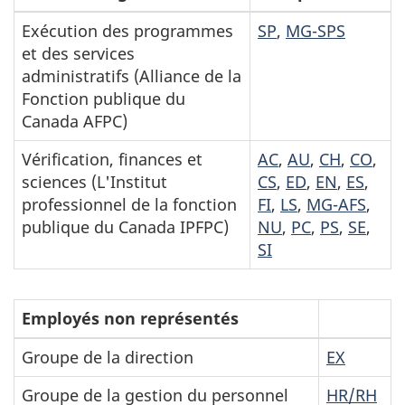
de
Exécution des programmes
SP
,
MG-SPS
rémunération
et des services
par
administratifs (Alliance de la
unité
Fonction publique du
de
Canada AFPC)
négociation
Vérification, finances et
AC
,
AU
,
CH
,
CO
,
sciences (L'Institut
CS
,
ED
,
EN
,
ES
,
professionnel de la fonction
FI
,
LS
,
MG-AFS
,
publique du Canada IPFPC)
NU
,
PC
,
PS
,
SE
,
SI
Taux
Employés non représentés
Groupes
de
Groupe de la direction
EX
rémunération
des
Groupe de la gestion du personnel
HR/RH