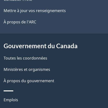
de
e
r
ce
Mettre à jour vos renseignements
l
é
site
t
À propos de l'ARC
a
r
p
o
a
a
Gouvernement du Canada
c
g
Toutes les coordonnées
t
e
i
Ministères et organismes
o
À propos du gouvernement
n
s
u
Thèmes
Emplois
r
et