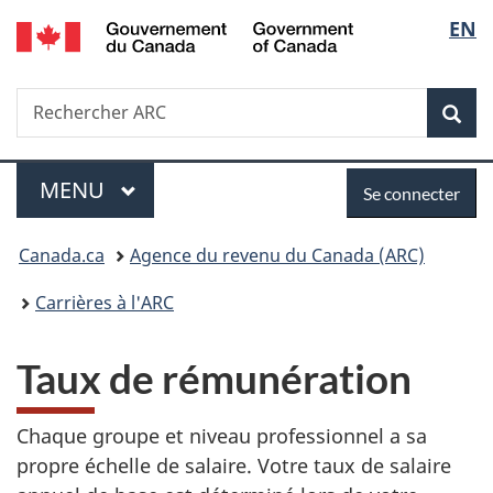
/
Sélec
EN
Passer
Passer
Passer
Government
au
à
à
de
of
contenu
«
la
Canada
Recherche
Rechercher
principal
Au
version
Rec
la
ARC
sujet
HTML
du
simplifiée
langu
Menu
Se
gouvernement
MENU
PRINCIPAL
Se connecter
»
connecter
Vous
Canada.ca
Agence du revenu du Canada (ARC)
êtes
Carrières à l'ARC
ici :
Taux de rémunération
Chaque groupe et niveau professionnel a sa
propre échelle de salaire. Votre taux de salaire