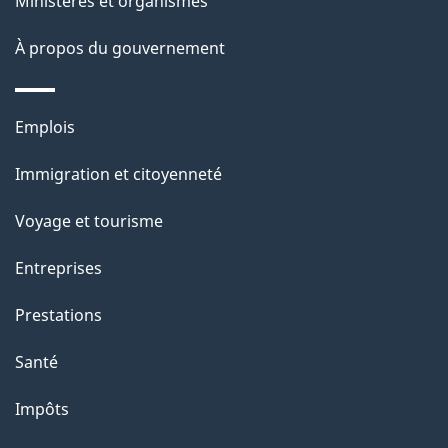
Ministères et organismes
o
À propos du gouvernement
n
s
u
Thèmes
Emplois
r
et
c
Immigration et citoyenneté
sujets
e
Voyage et tourisme
t
t
Entreprises
e
Prestations
p
a
Santé
g
Impôts
e