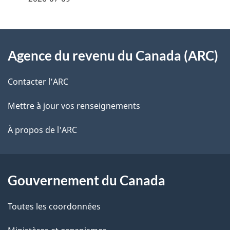
i
z
v
l
o
À
s
t
Agence du revenu du Canada (ARC)
propos
r
d
de
e
Contacter l’ARC
e
r
ce
Mettre à jour vos renseignements
l
é
site
t
À propos de l'ARC
a
r
p
o
a
a
Gouvernement du Canada
c
g
Toutes les coordonnées
t
e
i