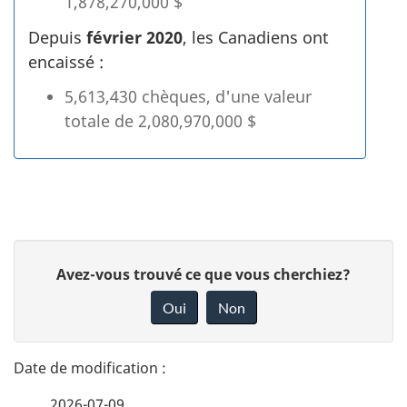
1,878,270,000 $
Depuis
février 2020
, les Canadiens ont
encaissé :
5,613,430
chèques, d'une valeur
totale de
2,080,970,000 $
D
D
Avez-vous trouvé ce que vous cherchiez?
é
o
Oui
Non
n
t
n
a
e
2026-07-09