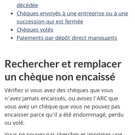
décédée
ç
Chèques envoyés à une entreprise ou à une
succession qui est fermée
u
Chèques volés
s
Paiements par dépôt direct manquants
d
Rechercher et remplacer
e
un chèque non encaissé
l
’
Vérifiez si vous avez des chèques que vous
n’avez jamais encaissés, ou avisez l’ARC que
A
vous avez un chèque que vous ne pouvez pas
encaisser parce qu'il a été endommagé, perdu
R
ou volé.
C
Vous ne pouvez pas chercher et imprimer une