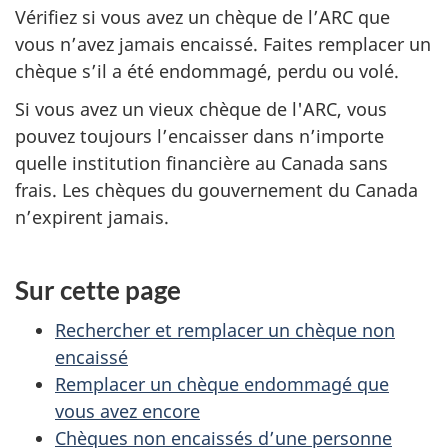
P
Vérifiez si vous avez un chèque de l’ARC que
a
vous n’avez jamais encaissé. Faites remplacer un
chèque s’il a été endommagé, perdu ou volé.
i
Si vous avez un vieux chèque de l'ARC, vous
e
pouvez toujours l’encaisser dans n’importe
quelle institution financière au Canada sans
m
frais. Les chèques du gouvernement du Canada
n’expirent jamais.
e
n
Sur cette page
t
Rechercher et remplacer un chèque non
s
encaissé
Remplacer un chèque endommagé que
r
vous avez encore
e
Chèques non encaissés d’une personne